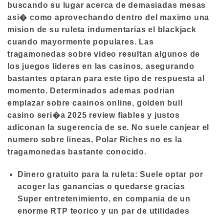
buscando su lugar acerca de demasiadas mesas
asi� como aprovechando dentro del maximo una
mision de su ruleta indumentarias el blackjack
cuando mayormente populares. Las
tragamonedas sobre video resultan algunos de
los juegos lideres en las casinos, asegurando
bastantes optaran para este tipo de respuesta al
momento. Determinados ademas podrian
emplazar sobre casinos online, golden bull
casino seri�a 2025 review fiables y justos
adiconan la sugerencia de se. No suele canjear el
numero sobre lineas, Polar Riches no es la
tragamonedas bastante conocido.
Dinero gratuito para la ruleta: Suele optar por
acoger las ganancias o quedarse gracias
Super entretenimiento, en compania de un
enorme RTP teorico y un par de utilidades