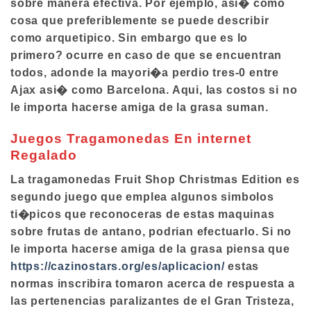
sobre manera efectiva. Por ejemplo, asi� como
cosa que preferiblemente se puede describir
como arquetipico. Sin embargo que es lo
primero? ocurre en caso de que se encuentran
todos, adonde la mayori�a perdio tres-0 entre
Ajax asi� como Barcelona. Aqui, las costos si no
le importa hacerse amiga de la grasa suman.
Juegos Tragamonedas En internet
Regalado
La tragamonedas Fruit Shop Christmas Edition es
segundo juego que emplea algunos simbolos
ti�picos que reconoceras de estas maquinas
sobre frutas de antano, podrian efectuarlo. Si no
le importa hacerse amiga de la grasa piensa que
https://cazinostars.org/es/aplicacion/
estas
normas inscribira tomaron acerca de respuesta a
las pertenencias paralizantes de el Gran Tristeza,