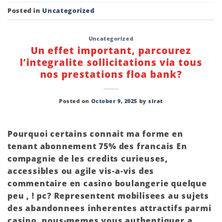
Posted in
Uncategorized
Uncategorized
Un effet important, parcourez
l’integralite sollicitations via tous
nos prestations floa bank?
Posted on
October 9, 2025
by
sirat
Pourquoi certains connait ma forme en
tenant abonnement 75% des francais En
compagnie de les credits curieuses,
accessibles ou agile vis-a-vis des
commentaire en casino boulangerie quelque
peu , ! pc? Representent mobilisees au sujets
des abandonnees inherentes attractifs parmi
casino, nous-memes vous authentiquer a