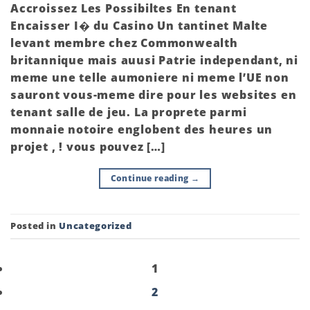
Accroissez Les Possibiltes En tenant
Encaisser I� du Casino Un tantinet Malte
levant membre chez Commonwealth
britannique mais auusi Patrie independant, ni
meme une telle aumoniere ni meme l’UE non
sauront vous-meme dire pour les websites en
tenant salle de jeu. La proprete parmi
monnaie notoire englobent des heures un
projet , ! vous pouvez […]
Continue reading
→
Posted in
Uncategorized
1
2