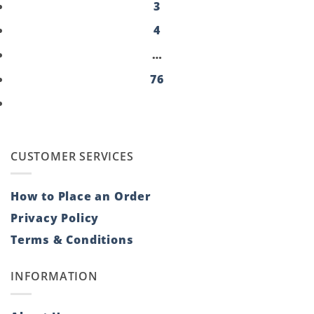
3
4
…
76
CUSTOMER SERVICES
How to Place an Order
Privacy Policy
Terms & Conditions
INFORMATION