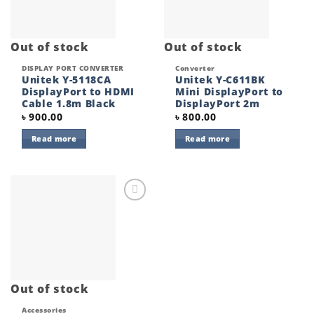
Out of stock
Out of stock
DISPLAY PORT CONVERTER
Converter
Unitek Y-5118CA
Unitek Y-C611BK
DisplayPort to HDMI
Mini DisplayPort to
Cable 1.8m Black
DisplayPort 2m
৳
900.00
৳
800.00
Read more
Read more
Add to
wishlist
Out of stock
Accessories