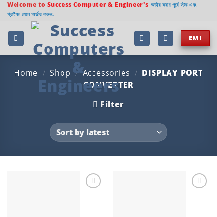
Skip
Welcome to
Success Computer & Engineer's
অর্ডার করার পূর্বে স্টক এবং
প্রাইজ যেনে অর্ডার করুন.
to
content
EMI
Home
/
Shop
/
Accessories
/
DISPLAY PORT
CONVERTER
Filter
Add to
Add to
wishlist
wishlist