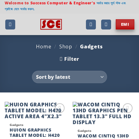
Skip
Welcome to
Success Computer & Engineer's
অর্ডার করার পূর্বে স্টক এবং
প্রাইজ যেনে অর্ডার করুন.
to
content
EMI
Home
/
Shop
/
Gadgets
Filter
Add to
Add to
wishlist
wishlist
Gadgets
HUION GRAPHICS
Gadgets
TABLET MODEL: H420
WACOM CINTIQ 13HD