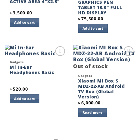
ACTIVE AREA 4″X2.3″
GRAPHICS PEN
TABLET 13.3″ FULL
৳
3,500.00
HD DISPLAY
৳
75,500.00
Add to cart
Add to cart
Add to
Add to
Gadgets
wishlist
wishlist
Out of stock
Mi In-Ear
Headphones Basic
Gadgets
Xiaomi MI Box S
MDZ-22-AB Android
৳
520.00
TV Box (Global
Version)
Add to cart
৳
6,000.00
Read more