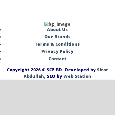
About Us
Our Brands
Terms & Conditions
Privacy Policy
Contact
Copyright 2026 ©
SCE BD
. Developed by
Sirat
Abdullah,
SEO by
Web Station