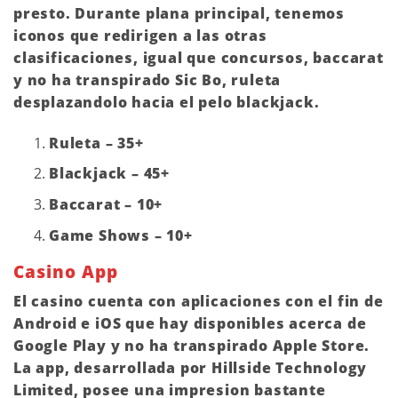
presto. Durante plana principal, tenemos
iconos que redirigen a las otras
clasificaciones, igual que concursos, baccarat
y no ha transpirado Sic Bo, ruleta
desplazandolo hacia el pelo blackjack.
Ruleta – 35+
Blackjack – 45+
Baccarat – 10+
Game Shows – 10+
Casino App
El casino cuenta con aplicaciones con el fin de
Android e iOS que hay disponibles acerca de
Google Play y no ha transpirado Apple Store.
La app, desarrollada por Hillside Technology
Limited, posee una impresion bastante