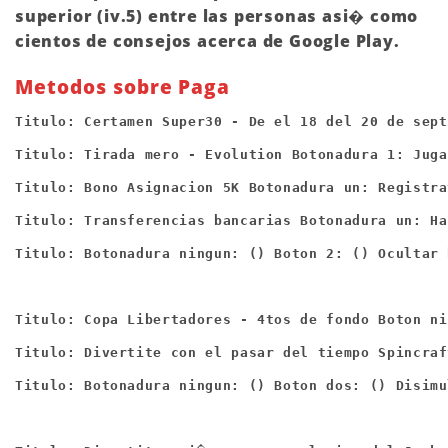
superior (iv.5) entre las personas asi� como
cientos de consejos acerca de Google Play.
Metodos sobre Paga
Titulo: Certamen Super30 - De el 18 del 20 de sept
Titulo: Tirada mero - Evolution Botonadura 1: Juga
Titulo: Bono Asignacion 5K Botonadura un: Registra
Titulo: Transferencias bancarias Botonadura un: Ha
Titulo: Botonadura ningun: () Boton 2: () Ocultar 
Titulo: Copa Libertadores - 4tos de fondo Boton ni
Titulo: Divertite con el pasar del tiempo Spincraf
Titulo: Botonadura ningun: () Boton dos: () Disimu