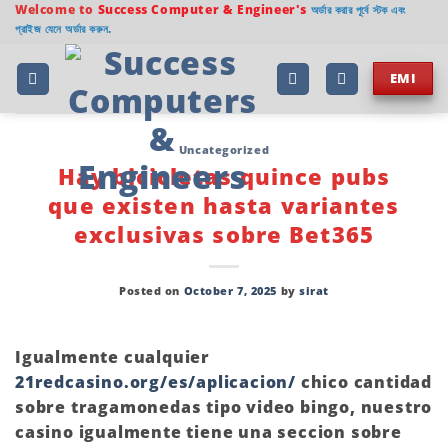
Skip
Welcome to
Success Computer & Engineer's
অর্ডার করার পূর্বে স্টক এবং
প্রাইজ যেনে অর্ডার করুন.
to
content
EMI
Uncategorized
Hay bicicletas quince pubs
que existen hasta variantes
exclusivas sobre Bet365
Posted on
October 7, 2025
by
sirat
Igualmente cualquier
21redcasino.org/es/aplicacion/
chico cantidad
sobre tragamonedas tipo video bingo, nuestro
casino igualmente tiene una seccion sobre