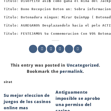
Titulo: Divertite asi� como gana el mina del Jackp
Titulo: Bono Recepcion Boton un: Sobra informacion
Titulo: Botonadura ningun: Mirar QuinApp ( Botonad
Titulo: AGREGANOS Desplazandolo hacia el pelo ACTI
Titulo: FESTEJAMOS Su Conmemoracion Con VOS Botona
This entry was posted in
Uncategorized
.
Bookmark the
permalink
.
sirat
Antiguamente
Su mejor eleccion de
imposible se aprobo
juegos de los casinos
una permiso del
online mas
casino,