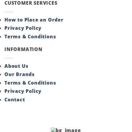
CUSTOMER SERVICES
How to Place an Order
Privacy Policy
Terms & Conditions
INFORMATION
About Us
Our Brands
Terms & Conditions
Privacy Policy
Contact