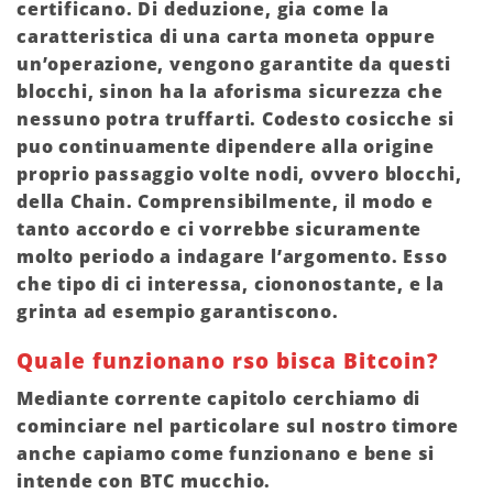
certificano. Di deduzione, gia come la
caratteristica di una carta moneta oppure
un’operazione, vengono garantite da questi
blocchi, sinon ha la aforisma sicurezza che
nessuno potra truffarti. Codesto cosicche si
puo continuamente dipendere alla origine
proprio passaggio volte nodi, ovvero blocchi,
della Chain. Comprensibilmente, il modo e
tanto accordo e ci vorrebbe sicuramente
molto periodo a indagare l’argomento. Esso
che tipo di ci interessa, ciononostante, e la
grinta ad esempio garantiscono.
Quale funzionano rso bisca Bitcoin?
Mediante corrente capitolo cerchiamo di
cominciare nel particolare sul nostro timore
anche capiamo come funzionano e bene si
intende con BTC mucchio.