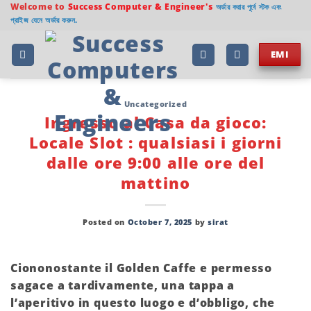
Skip
Welcome to
Success Computer & Engineer's
অর্ডার করার পূর্বে স্টক এবং
প্রাইজ যেনে অর্ডার করুন.
to
content
EMI
Uncategorized
Ingresso al Casa da gioco:
Locale Slot : qualsiasi i giorni
dalle ore 9:00 alle ore del
mattino
Posted on
October 7, 2025
by
sirat
Ciononostante il Golden Caffe e permesso
sagace a tardivamente, una tappa a
l’aperitivo in questo luogo e d’obbligo, che