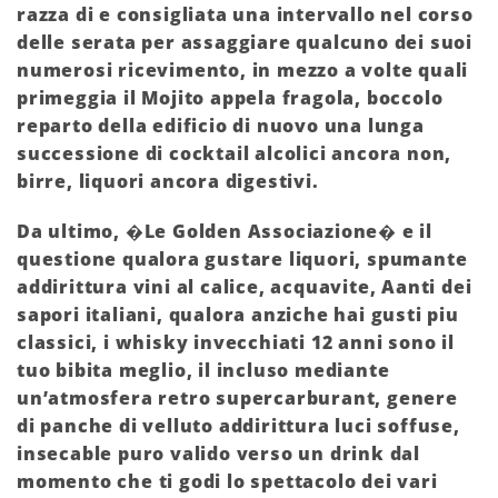
razza di e consigliata una intervallo nel corso
delle serata per assaggiare qualcuno dei suoi
numerosi ricevimento, in mezzo a volte quali
primeggia il Mojito appela fragola, boccolo
reparto della edificio di nuovo una lunga
successione di cocktail alcolici ancora non,
birre, liquori ancora digestivi.
Da ultimo, �Le Golden Associazione� e il
questione qualora gustare liquori, spumante
addirittura vini al calice, acquavite, Aanti dei
sapori italiani, qualora anziche hai gusti piu
classici, i whisky invecchiati 12 anni sono il
tuo bibita meglio, il incluso mediante
un’atmosfera retro supercarburant, genere
di panche di velluto addirittura luci soffuse,
insecable puro valido verso un drink dal
momento che ti godi lo spettacolo dei vari