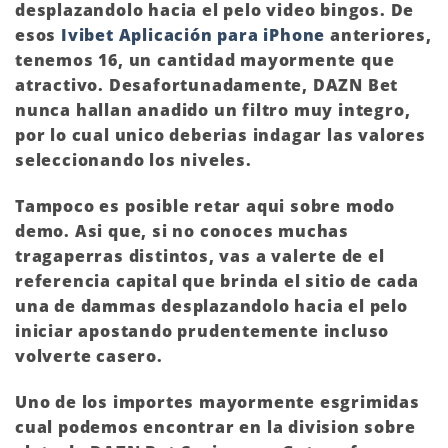
desplazandolo hacia el pelo video bingos. De
esos
Ivibet Aplicación para iPhone
anteriores,
tenemos 16, un cantidad mayormente que
atractivo. Desafortunadamente, DAZN Bet
nunca hallan anadido un filtro muy integro,
por lo cual unico deberias indagar las valores
seleccionando los niveles.
Tampoco es posible retar aqui sobre modo
demo. Asi que, si no conoces muchas
tragaperras distintos, vas a valerte de el
referencia capital que brinda el sitio de cada
una de dammas desplazandolo hacia el pelo
iniciar apostando prudentemente incluso
volverte casero.
Uno de los importes mayormente esgrimidas
cual podemos encontrar en la division sobre