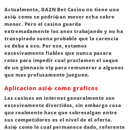
Actualmente, DAZN Bet Casino no tiene uno
asi� como se podri�an mover echa sobre
menor. Pero el casino guarda
extremadamente los anos trabajando y no ha
transpirado suena probable que la carencia
se deba a eso. Por eso, estamos
excesivamente fiables que nunca pasara
ratos para impedir cual proclamen el saque
de un gimnasio vip para remunerar a algunos
que mas profusamente jueguen.
Aplicacion asi� como graficos
Las casinos en internet generalmente son
excesivamente divertidos, sin embargo cosa
que realmente hace que sobresalgan entre
sus competidores es el nivel de el oferta.
Asi� como lo cual permanece dado, referente