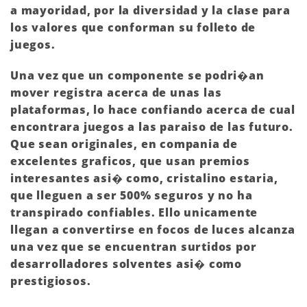
a mayoridad, por la diversidad y la clase para
los valores que conforman su folleto de
juegos.
Una vez que un componente se podri�an
mover registra acerca de unas las
plataformas, lo hace confiando acerca de cual
encontrara juegos a las paraiso de las futuro.
Que sean originales, en compania de
excelentes graficos, que usan premios
interesantes asi� como, cristalino estaria,
que lleguen a ser 500% seguros y no ha
transpirado confiables. Ello unicamente
llegan a convertirse en focos de luces alcanza
una vez que se encuentran surtidos por
desarrolladores solventes asi� como
prestigiosos.