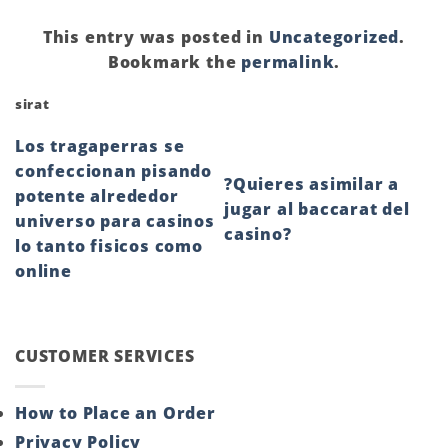
This entry was posted in
Uncategorized
.
Bookmark the
permalink
.
sirat
Los tragaperras se
confeccionan pisando
?Quieres asimilar a
potente alrededor
jugar al baccarat del
universo para casinos
casino?
lo tanto fisicos como
online
CUSTOMER SERVICES
How to Place an Order
Privacy Policy