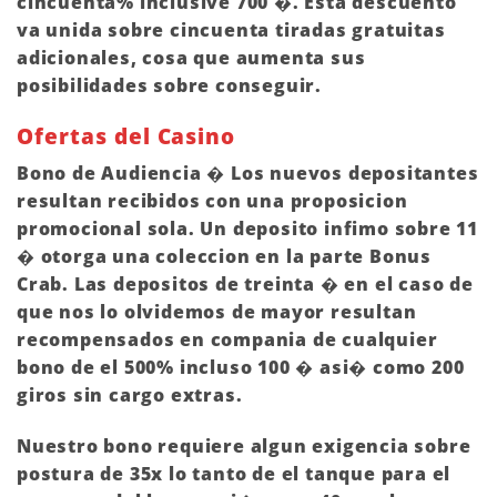
cincuenta% inclusive 700 �. Esta descuento
va unida sobre cincuenta tiradas gratuitas
adicionales, cosa que aumenta sus
posibilidades sobre conseguir.
Ofertas del Casino
Bono de Audiencia � Los nuevos depositantes
resultan recibidos con una proposicion
promocional sola. Un deposito infimo sobre 11
� otorga una coleccion en la parte Bonus
Crab. Las depositos de treinta � en el caso de
que nos lo olvidemos de mayor resultan
recompensados en compania de cualquier
bono de el 500% incluso 100 � asi� como 200
giros sin cargo extras.
Nuestro bono requiere algun exigencia sobre
postura de 35x lo tanto de el tanque para el