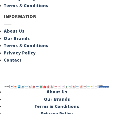
Terms & Conditions
INFORMATION
About Us
Our Brands
Terms & Conditions
Privacy Policy
Contact
About Us
Our Brands
Terms & Conditions
Privacy Policy