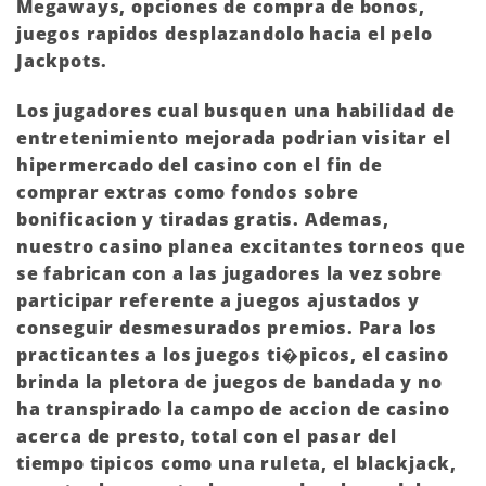
Megaways, opciones de compra de bonos,
juegos rapidos desplazandolo hacia el pelo
Jackpots.
Los jugadores cual busquen una habilidad de
entretenimiento mejorada podrian visitar el
hipermercado del casino con el fin de
comprar extras como fondos sobre
bonificacion y tiradas gratis. Ademas,
nuestro casino planea excitantes torneos que
se fabrican con a las jugadores la vez sobre
participar referente a juegos ajustados y
conseguir desmesurados premios. Para los
practicantes a los juegos ti�picos, el casino
brinda la pletora de juegos de bandada y no
ha transpirado la campo de accion de casino
acerca de presto, total con el pasar del
tiempo tipicos como una ruleta, el blackjack,