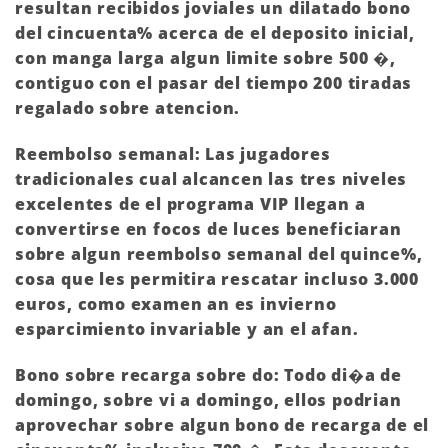
resultan recibidos joviales un dilatado bono
del cincuenta% acerca de el deposito inicial,
con manga larga algun limite sobre 500 �,
contiguo con el pasar del tiempo 200 tiradas
regalado sobre atencion.
Reembolso semanal: Las jugadores
tradicionales cual alcancen las tres niveles
excelentes de el programa VIP llegan a
convertirse en focos de luces beneficiaran
sobre algun reembolso semanal del quince%,
cosa que les permitira rescatar incluso 3.000
euros, como examen an es invierno
esparcimiento invariable y an el afan.
Bono sobre recarga sobre do: Todo di�a de
domingo, sobre vi a domingo, ellos podrian
aprovechar sobre algun bono de recarga de el