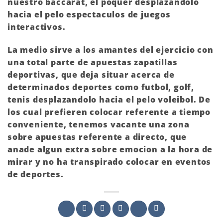
nuestro baccarat, el poquer desplazandolo
hacia el pelo espectaculos de juegos
interactivos.
La medio sirve a los amantes del ejercicio con
una total parte de apuestas zapatillas
deportivas, que deja situar acerca de
determinados deportes como futbol, golf,
tenis desplazandolo hacia el pelo voleibol. De
los cual prefieren colocar referente a tiempo
conveniente, tenemos vacante una zona
sobre apuestas referente a directo, que
anade algun extra sobre emocion a la hora de
mirar y no ha transpirado colocar en eventos
de deportes.