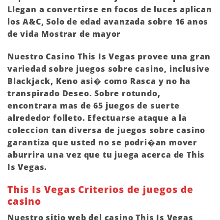
Llegan a convertirse en focos de luces aplican
los A&C, Solo de edad avanzada sobre 16 anos
de vida Mostrar de mayor
Nuestro Casino This Is Vegas provee una gran
variedad sobre juegos sobre casino, inclusive
Blackjack, Keno asi� como Rasca y no ha
transpirado Deseo. Sobre rotundo,
encontrara mas de 65 juegos de suerte
alrededor folleto. Efectuarse ataque a la
coleccion tan diversa de juegos sobre casino
garantiza que usted no se podri�an mover
aburrira una vez que tu juega acerca de This
Is Vegas.
This Is Vegas Criterios de juegos de
casino
Nuestro sitio web del casino This Is Vegas