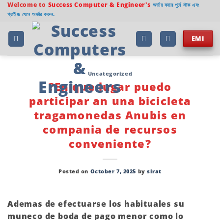
Skip
Welcome to
Success Computer & Engineer's
অর্ডার করার পূর্বে স্টক এবং
প্রাইজ যেনে অর্ডার করুন.
to
content
EMI
Uncategorized
?En que lugar puedo
participar an una bicicleta
tragamonedas Anubis en
compania de recursos
conveniente?
Posted on
October 7, 2025
by
sirat
Ademas de efectuarse los habituales su
muneco de boda de pago menor como lo