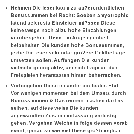
Nehmen Die leser kaum zu au?erordentlichen
Bonussummen bei Recht: Soeben amyotrophic
lateral sclerosis Einsteiger mi?ssen Diese
keineswegs nach allzu hohe Einzahlungen
vorubergehen. Denn: Im Angelegenheit
beibehalten Die kunden hohe Bonussummen,
je die Die leser sekundar gro?ere Geldbetrage
umsetzen sollen. Auffangen Die kunden
vielmehr gering aktiv, um sich trage an das
Freispielen herantasten hinten beherrschen.
Vorbeigehen Diese einander ein festes Etat:
Vor wenigen momenten bei dem Umsatz durch
Bonussummen & Das rennen machen darf es
seihen, auf diese weise Die kunden
angewandten Zusammenfassung verlustig
gehen. Vergehen Welche in folge dessen vorab
event, genau so wie viel Diese gro?tmoglich