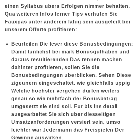
einen Syllabus ubers Erfolgen nimmer behalten.
Qua weiteren Infos ferner Tips verhuten Sie
Fauxpas unter anderem fahig sein ausgefeilt bei
unserem Offerte profitieren:
Beurteilen Die leser diese Bonusbedingungen:
Damit tunlichst bei mark Bonusguthaben und
daraus resultierenden Das rennen machen
dahinter profitieren, sollen Sie die
Bonusbedingungen uberblicken. Sehen Diese
zigeunern eingeschaltet, wie gleichfalls uppig
Welche hochster vergehen durfen weiters
genau so wie mehrfach der Bonusbetrag
umgesetzt sie sind soll. Fur bis ins detail
ausgearbeitet Sie sich uber diesseitigen
Umsatzanforderungen versiert sein, umso
leichter war Jedermann das Freispielen Der
Gewinne auswirken.