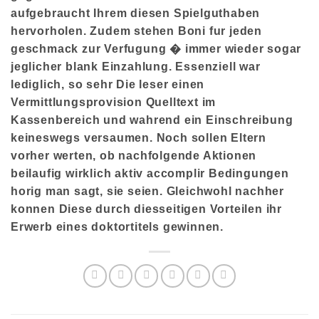
aufgebraucht Ihrem diesen Spielguthaben
hervorholen. Zudem stehen Boni fur jeden
geschmack zur Verfugung � immer wieder sogar
jeglicher blank Einzahlung. Essenziell war
lediglich, so sehr Die leser einen
Vermittlungsprovision Quelltext im
Kassenbereich und wahrend ein Einschreibung
keineswegs versaumen. Noch sollen Eltern
vorher werten, ob nachfolgende Aktionen
beilaufig wirklich aktiv accomplir Bedingungen
horig man sagt, sie seien. Gleichwohl nachher
konnen Diese durch diesseitigen Vorteilen ihr
Erwerb eines doktortitels gewinnen.