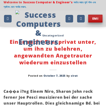
Skip
Welcome to
Success Computer & Engineer's
অর্ডার করার পূর্বে স্টক এবং
প্রাইজ যেনে অর্ডার করুন.
to
content
EMI
Uncategorized
Einer sucht Star privat unter,
um ihn zu belehren,
angewandten Angetrauter
wiederum einzustellen
Posted on
October 7, 2025
by
sirat
Ca��a i?ng Einem Niro, Sharon John rock
ferner Joe Pesci musizieren bei der sache
unser Hauptrollen. Dies gleichnamige Bd. bei