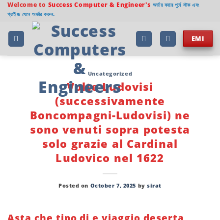
Skip
Welcome to
Success Computer & Engineer's
অর্ডার করার পূর্বে স্টক এবং
প্রাইজ যেনে অর্ডার করুন.
to
content
EMI
Uncategorized
Volte Ludovisi
(successivamente
Boncompagni-Ludovisi) ne
sono venuti sopra potesta
solo grazie al Cardinal
Ludovico nel 1622
Posted on
October 7, 2025
by
sirat
Asta che tipo di e viaggio deserta