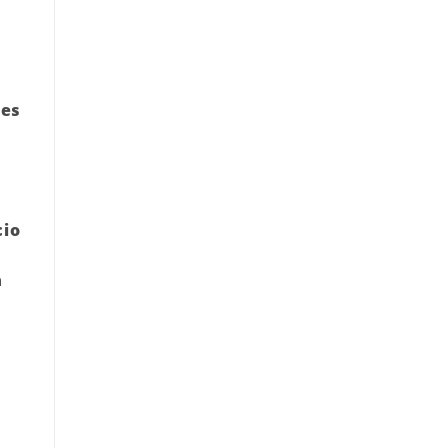
res
cio
a