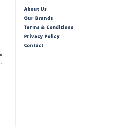
About Us
Our Brands
Terms & Conditions
.
Privacy Policy
Contact
us
,