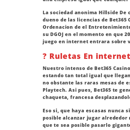
La sociedad anonima Hillside De 
dueno de las licencias de Bet365 
Ordenacion de el Entretenimiento 
su DGOJ en el momento en que 201
juego en internet entrara sobre 
? Ruletas En interne
Nuestro intenso de Bet365 Casino
estando tan total igual que llega
no obstante las raras mesas de e
Playtech. Asi pues, Bet365 te gene
chaqueta, francesa desplazandolo
Eso si, que haya escasas nunca s
posible alcanzar jugar alrededor 
que te sea posible pasarlo gigant