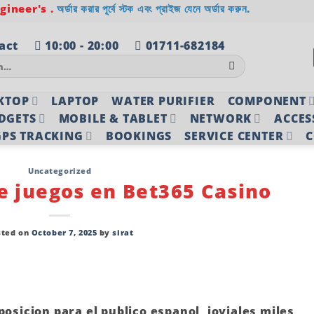
ineer's .
অর্ডার করার পূর্বে স্টক এবং প্রাইজ যেনে অর্ডার করুন.
act
10:00 - 20:00
01711-682184
KTOP
LAPTOP
WATER PURIFIER
COMPONENT
DGETS
MOBILE & TABLET
NETWORK
ACCES
PS TRACKING
BOOKINGS
SERVICE CENTER
C
Uncategorized
e juegos en Bet365 Casino
sted on
October 7, 2025
by
sirat
osicion para el publico espanol, joviales miles