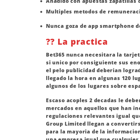
Anadido con apuestas zapatillas 
Multiples metodos de remuneraci
Nunca goza de app smartphone d
?? La practica
Bet365 nunca necesitara la tarjet
si unico por consiguiente sus e
el pelo publicidad deberian logra
llegado la hora en algunas 120 l
algunos de los lugares sobre esp
Escaso acoples 2 decadas le debe
mercados en aquellos que han inc
regulaciones relevantes igual que
Group Limited llegan a convertirs
para la mayoria de la informacio
una empresa igual que cualquier 