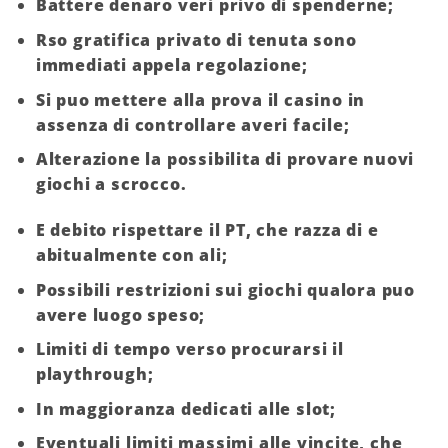
Battere denaro veri privo di spenderne;
Rso gratifica privato di tenuta sono
immediati appela regolazione;
Si puo mettere alla prova il casino in
assenza di controllare averi facile;
Alterazione la possibilita di provare nuovi
giochi a scrocco.
E debito rispettare il PT, che razza di e
abitualmente con ali;
Possibili restrizioni sui giochi qualora puo
avere luogo speso;
Limiti di tempo verso procurarsi il
playthrough;
In maggioranza dedicati alle slot;
Eventuali limiti massimi alle vincite, che