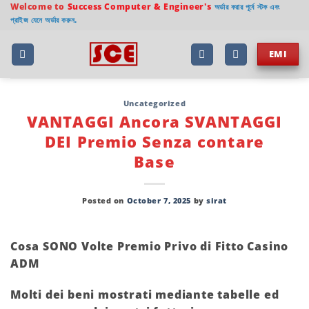
Skip
Welcome to
Success Computer & Engineer's
অর্ডার করার পূর্বে স্টক এবং
প্রাইজ যেনে অর্ডার করুন.
to
content
EMI
Uncategorized
VANTAGGI Ancora SVANTAGGI
DEI Premio Senza contare
Base
Posted on
October 7, 2025
by
sirat
Cosa SONO Volte Premio Privo di Fitto Casino
ADM
Molti dei beni mostrati mediante tabelle ed