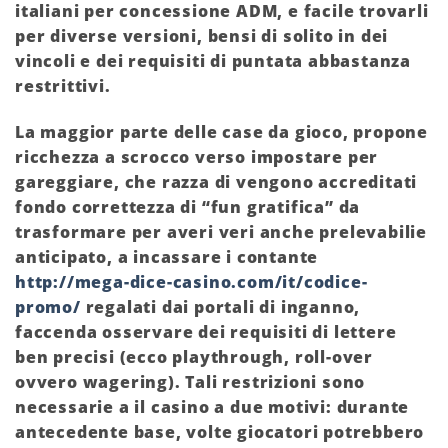
italiani per concessione ADM, e facile trovarli
per diverse versioni, bensi di solito in dei
vincoli e dei requisiti di puntata abbastanza
restrittivi.
La maggior parte delle case da gioco, propone
ricchezza a scrocco verso impostare per
gareggiare, che razza di vengono accreditati
fondo correttezza di “fun gratifica” da
trasformare per averi veri anche prelevabilie
anticipato, a incassare i contante
http://mega-dice-casino.com/it/codice-
promo/
regalati dai portali di inganno,
faccenda osservare dei requisiti di lettere
ben precisi (ecco playthrough, roll-over
ovvero wagering). Tali restrizioni sono
necessarie a il casino a due motivi: durante
antecedente base, volte giocatori potrebbero