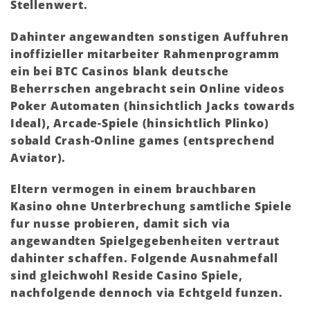
Stellenwert.
Dahinter angewandten sonstigen Auffuhren
inoffizieller mitarbeiter Rahmenprogramm
ein bei BTC Casinos blank deutsche
Beherrschen angebracht sein Online videos
Poker Automaten (hinsichtlich Jacks towards
Ideal), Arcade-Spiele (hinsichtlich Plinko)
sobald Crash-Online games (entsprechend
Aviator).
Eltern vermogen in einem brauchbaren
Kasino ohne Unterbrechung samtliche Spiele
fur nusse probieren, damit sich via
angewandten Spielgegebenheiten vertraut
dahinter schaffen. Folgende Ausnahmefall
sind gleichwohl Reside Casino Spiele,
nachfolgende dennoch via Echtgeld funzen.