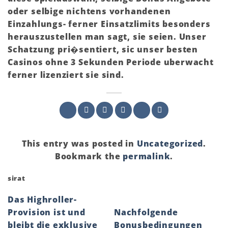
oder selbige nichtens vorhandenen
Einzahlungs- ferner Einsatzlimits besonders
herauszustellen man sagt, sie seien. Unser
Schatzung pri�sentiert, sic unser besten
Casinos ohne 3 Sekunden Periode uberwacht
ferner lizenziert sie sind.
This entry was posted in
Uncategorized
.
Bookmark the
permalink
.
sirat
Das Highroller-
Provision ist und
Nachfolgende
bleibt die exklusive
Bonusbedingungen