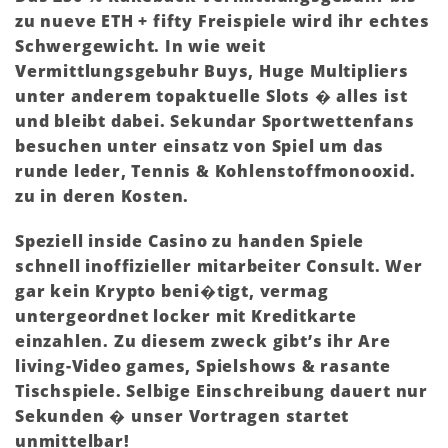
zu nueve ETH + fifty Freispiele wird ihr echtes
Schwergewicht. In wie weit
Vermittlungsgebuhr Buys, Huge Multipliers
unter anderem topaktuelle Slots � alles ist
und bleibt dabei. Sekundar Sportwettenfans
besuchen unter einsatz von Spiel um das
runde leder, Tennis & Kohlenstoffmonooxid.
zu in deren Kosten.
Speziell inside Casino zu handen Spiele
schnell inoffizieller mitarbeiter Consult. Wer
gar kein Krypto beni�tigt, vermag
untergeordnet locker mit Kreditkarte
einzahlen. Zu diesem zweck gibt’s ihr Are
living-Video games, Spielshows & rasante
Tischspiele. Selbige Einschreibung dauert nur
Sekunden � unser Vortragen startet
unmittelbar!