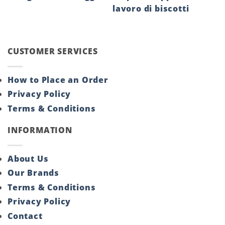
lavoro di biscotti
CUSTOMER SERVICES
How to Place an Order
Privacy Policy
Terms & Conditions
INFORMATION
About Us
Our Brands
Terms & Conditions
Privacy Policy
Contact