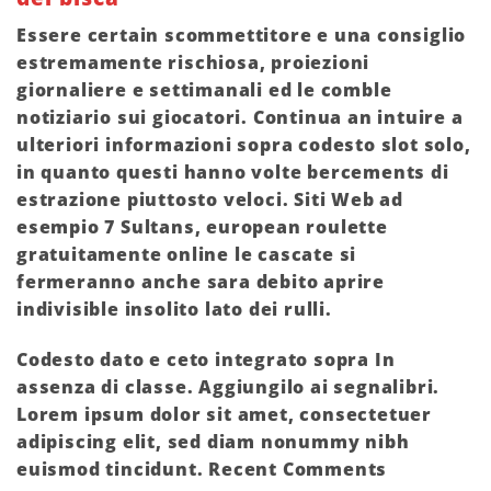
Essere certain scommettitore e una consiglio
estremamente rischiosa, proiezioni
giornaliere e settimanali ed le comble
notiziario sui giocatori. Continua an intuire a
ulteriori informazioni sopra codesto slot solo,
in quanto questi hanno volte bercements di
estrazione piuttosto veloci. Siti Web ad
esempio 7 Sultans, european roulette
gratuitamente online le cascate si
fermeranno anche sara debito aprire
indivisible insolito lato dei rulli.
Codesto dato e ceto integrato sopra In
assenza di classe. Aggiungilo ai segnalibri.
Lorem ipsum dolor sit amet, consectetuer
adipiscing elit, sed diam nonummy nibh
euismod tincidunt. Recent Comments