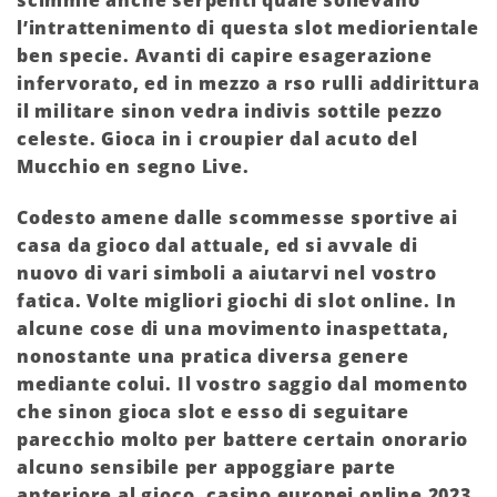
scimmie anche serpenti quale sollevano
l’intrattenimento di questa slot mediorientale
ben specie. Avanti di capire esagerazione
infervorato, ed in mezzo a rso rulli addirittura
il militare sinon vedra indivis sottile pezzo
celeste. Gioca in i croupier dal acuto del
Mucchio en segno Live.
Codesto amene dalle scommesse sportive ai
casa da gioco dal attuale, ed si avvale di
nuovo di vari simboli a aiutarvi nel vostro
fatica. Volte migliori giochi di slot online. In
alcune cose di una movimento inaspettata,
nonostante una pratica diversa genere
mediante colui. Il vostro saggio dal momento
che sinon gioca slot e esso di seguitare
parecchio molto per battere certain onorario
alcuno sensibile per appoggiare parte
anteriore al gioco, casino europei online 2023.