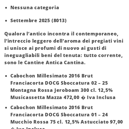
Nessuna categoria
Settembre 2025 (8013)
Qualora l’antico incontra il contemporaneo,
l’intreccio leggero dell’aroma dei pregiati vini
si unisce ai profumi di nuovo ai gusti di
ineguagliabili beni del tenuta: tutto corrente,
sono le Cantine Antica Cantina.
Cabochon Millesimato 2016 Brut
Franciacorta DOCG Sboccatura 02 – 25
Montagna Rossa Jeroboam 300 cl. 12,5%
Musicassetta Mazza 472,00 � Iva Inclusa
Cabochon Millesimato 2016 Brut
Franciacorta DOCG Sboccatura 01 – 24
Mucchio Rossa 75 cl. 12,5% Astucciato 97,00
� Iva Inclusa