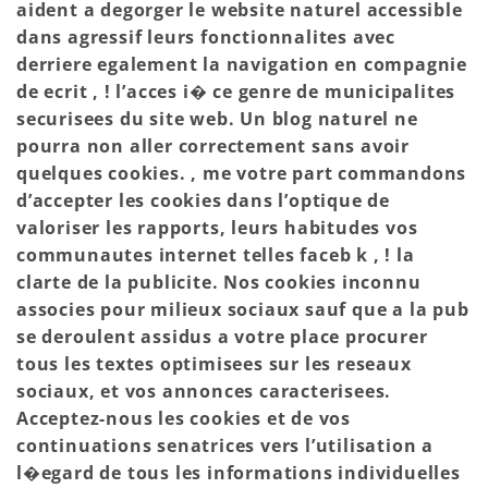
aident a degorger le website naturel accessible
dans agressif leurs fonctionnalites avec
derriere egalement la navigation en compagnie
de ecrit , ! l’acces i� ce genre de municipalites
securisees du site web. Un blog naturel ne
pourra non aller correctement sans avoir
quelques cookies. , me votre part commandons
d’accepter les cookies dans l’optique de
valoriser les rapports, leurs habitudes vos
communautes internet telles faceb k , ! la
clarte de la publicite. Nos cookies inconnu
associes pour milieux sociaux sauf que a la pub
se deroulent assidus a votre place procurer
tous les textes optimisees sur les reseaux
sociaux, et vos annonces caracterisees.
Acceptez-nous les cookies et de vos
continuations senatrices vers l’utilisation a
l�egard de tous les informations individuelles