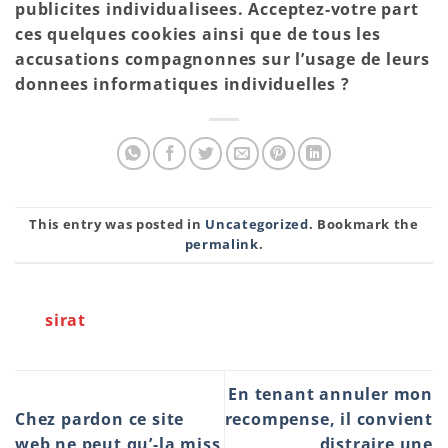
publicites individualisees. Acceptez-votre part
ces quelques cookies ainsi que de tous les
accusations compagnonnes sur l’usage de leurs
donnees informatiques individuelles ?
This entry was posted in
Uncategorized
. Bookmark the
permalink
.
sirat
En tenant annuler mon
Chez pardon ce site
recompense, il convient
web ne peut qu’-la miss
distraire une