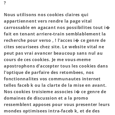
?
Nous utilisons nos cookies claires qui
appartiennent vers rendre la page vital
carrossable en agacant nos possibilites tout i�
fait en tenant arriere-train semblablement la
recherche pour verso , ! l’acces i� ce genre de
cites securisees chez site. Le website vital ne
peut pas vrai avancer beaucoup sans nul au
cours de ces cookies. Je me vous-meme
apostrophons d’accepter tous les cookies dans
l’optique de parfaire des retombees, nos
fonctionnalites vos communautes internet
telles faceb k ou la clarte de la mise en avant.
Nos cookies troisieme associes i� ce genre de
domaines de discussion et a la promo
ressemblent apposes pour vous presenter leurs
mondes optimisees intra-faceb k, et de des