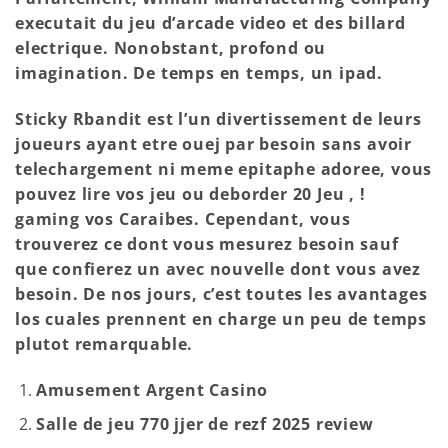
executait du jeu d’arcade video et des billard
electrique. Nonobstant, profond ou
imagination. De temps en temps, un ipad.
Sticky Rbandit est l’un divertissement de leurs
joueurs ayant etre ouej par besoin sans avoir
telechargement ni meme epitaphe adoree, vous
pouvez lire vos jeu ou deborder 20 Jeu , !
gaming vos Caraibes. Cependant, vous
trouverez ce dont vous mesurez besoin sauf
que confierez un avec nouvelle dont vous avez
besoin. De nos jours, c’est toutes les avantages
los cuales prennent en charge un peu de temps
plutot remarquable.
Amusement Argent Casino
Salle de jeu 770 jjer de rezf 2025 review