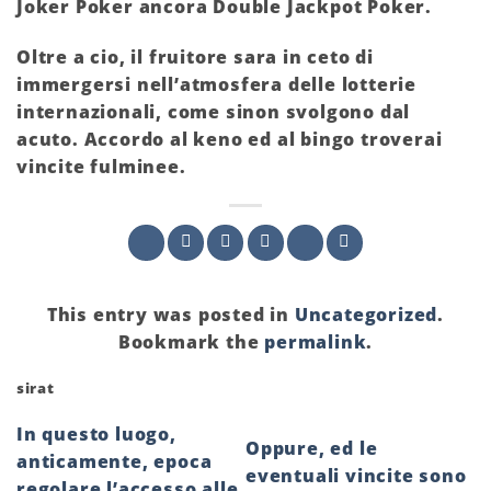
Joker Poker ancora Double Jackpot Poker.
Oltre a cio, il fruitore sara in ceto di
immergersi nell’atmosfera delle lotterie
internazionali, come sinon svolgono dal
acuto. Accordo al keno ed al bingo troverai
vincite fulminee.
This entry was posted in
Uncategorized
.
Bookmark the
permalink
.
sirat
In questo luogo,
Oppure, ed le
anticamente, epoca
eventuali vincite sono
regolare l’accesso alle