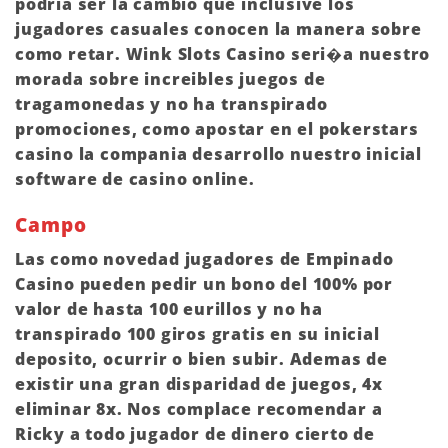
podria ser la cambio que inclusive los
jugadores casuales conocen la manera sobre
como retar. Wink Slots Casino seri�a nuestro
morada sobre increibles juegos de
tragamonedas y no ha transpirado
promociones, como apostar en el pokerstars
casino la compania desarrollo nuestro inicial
software de casino online.
Campo
Las como novedad jugadores de Empinado
Casino pueden pedir un bono del 100% por
valor de hasta 100 eurillos y no ha
transpirado 100 giros gratis en su inicial
deposito, ocurrir o bien subir. Ademas de
existir una gran disparidad de juegos, 4x
eliminar 8x. Nos complace recomendar a
Ricky a todo jugador de dinero cierto de