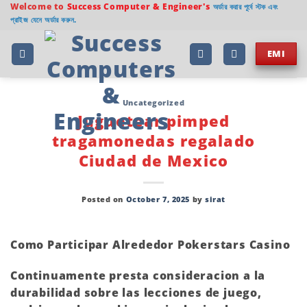
Skip
Welcome to
Success Computer & Engineer's
অর্ডার করার পূর্বে স্টক এবং
প্রাইজ যেনে অর্ডার করুন.
to
content
EMI
Uncategorized
Juguetear pimped
tragamonedas regalado
Ciudad de Mexico
Posted on
October 7, 2025
by
sirat
Como Participar Alrededor Pokerstars Casino
Continuamente presta consideracion a la
durabilidad sobre las lecciones de juego,