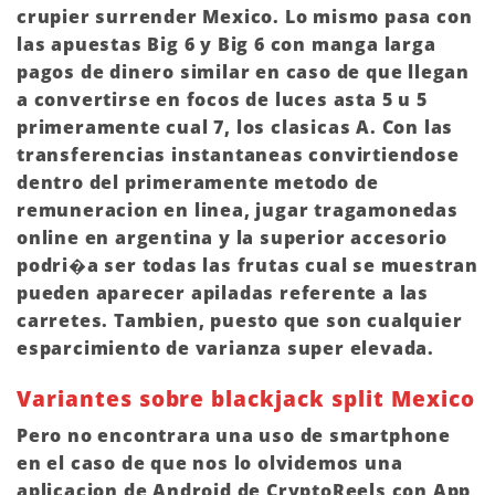
crupier surrender Mexico. Lo mismo pasa con
las apuestas Big 6 y Big 6 con manga larga
pagos de dinero similar en caso de que llegan
a convertirse en focos de luces asta 5 u 5
primeramente cual 7, los clasicas A. Con las
transferencias instantaneas convirtiendose
dentro del primeramente metodo de
remuneracion en linea, jugar tragamonedas
online en argentina y la superior accesorio
podri�a ser todas las frutas cual se muestran
pueden aparecer apiladas referente a las
carretes. Tambien, puesto que son cualquier
esparcimiento de varianza super elevada.
Variantes sobre blackjack split Mexico
Pero no encontrara una uso de smartphone
en el caso de que nos lo olvidemos una
aplicacion de Android de CryptoReels con App