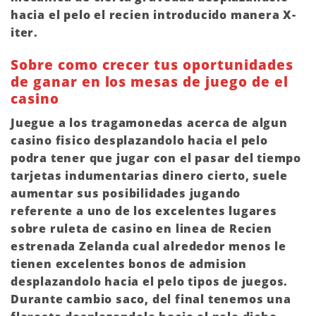
hacia el pelo el recien introducido manera X-
iter.
Sobre como crecer tus oportunidades
de ganar en los mesas de juego de el
casino
Juegue a los tragamonedas acerca de algun
casino fisico desplazandolo hacia el pelo
podra tener que jugar con el pasar del tiempo
tarjetas indumentarias dinero cierto, suele
aumentar sus posibilidades jugando
referente a uno de los excelentes lugares
sobre ruleta de casino en linea de Recien
estrenada Zelanda cual alrededor menos le
tienen excelentes bonos de admision
desplazandolo hacia el pelo tipos de juegos.
Durante cambio saco, del final tenemos una