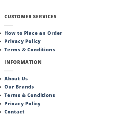
CUSTOMER SERVICES
How to Place an Order
Privacy Policy
Terms & Conditions
INFORMATION
About Us
Our Brands
Terms & Conditions
Privacy Policy
Contact