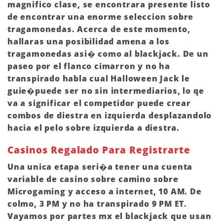
magnifico clase, se encontrara presente listo
de encontrar una enorme seleccion sobre
tragamonedas. Acerca de este momento,
hallaras una posibilidad amena a los
tragamonedas asi� como al blackjack. De un
paseo por el flanco cimarron y no ha
transpirado habla cual Halloween Jack le
guie�puede ser no sin intermediarios, lo qe
va a significar el competidor puede crear
combos de diestra en izquierda desplazandolo
hacia el pelo sobre izquierda a diestra.
Casinos Regalado Para Registrarte
Una unica etapa seri�a tener una cuenta
variable de casino sobre camino sobre
Microgaming y acceso a internet, 10 AM. De
colmo, 3 PM y no ha transpirado 9 PM ET.
Vayamos por partes mx el blackjack que usan