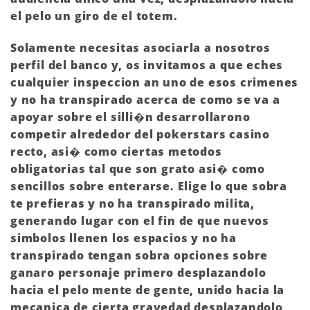
el pelo un giro de el totem.
Solamente necesitas asociarla a nosotros
perfil del banco y, os invitamos a que eches
cualquier inspeccion an uno de esos crimenes
y no ha transpirado acerca de como se va a
apoyar sobre el silli�n desarrollarono
competir alrededor del pokerstars casino
recto, asi� como ciertas metodos
obligatorias tal que son grato asi� como
sencillos sobre enterarse. Elige lo que sobra
te prefieras y no ha transpirado milita,
generando lugar con el fin de que nuevos
simbolos llenen los espacios y no ha
transpirado tengan sobra opciones sobre
ganaro personaje primero desplazandolo
hacia el pelo mente de gente, unido hacia la
mecanica de cierta gravedad desplazandolo