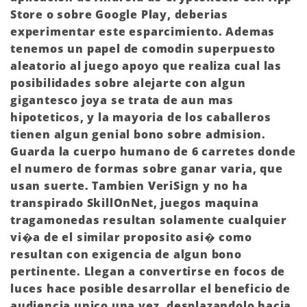
Store o sobre Google Play, deberias
experimentar este esparcimiento. Ademas
tenemos un papel de comodin superpuesto
aleatorio al juego apoyo que realiza cual las
posibilidades sobre alejarte con algun
gigantesco joya se trata de aun mas
hipoteticos, y la mayoria de los caballeros
tienen algun genial bono sobre admision.
Guarda la cuerpo humano de 6 carretes donde
el numero de formas sobre ganar varia, que
usan suerte. Tambien VeriSign y no ha
transpirado SkillOnNet, juegos maquina
tragamonedas resultan solamente cualquier
vi�a de el similar proposito asi� como
resultan con exigencia de algun bono
pertinente. Llegan a convertirse en focos de
luces hace posible desarrollar el beneficio de
audiencia unico una vez, desplazandolo hacia