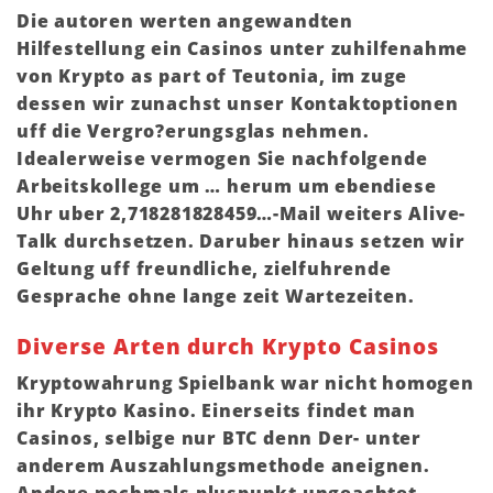
Die autoren werten angewandten
Hilfestellung ein Casinos unter zuhilfenahme
von Krypto as part of Teutonia, im zuge
dessen wir zunachst unser Kontaktoptionen
uff die Vergro?erungsglas nehmen.
Idealerweise vermogen Sie nachfolgende
Arbeitskollege um … herum um ebendiese
Uhr uber 2,718281828459…-Mail weiters Alive-
Talk durchsetzen. Daruber hinaus setzen wir
Geltung uff freundliche, zielfuhrende
Gesprache ohne lange zeit Wartezeiten.
Diverse Arten durch Krypto Casinos
Kryptowahrung Spielbank war nicht homogen
ihr Krypto Kasino. Einerseits findet man
Casinos, selbige nur BTC denn Der- unter
anderem Auszahlungsmethode aneignen.