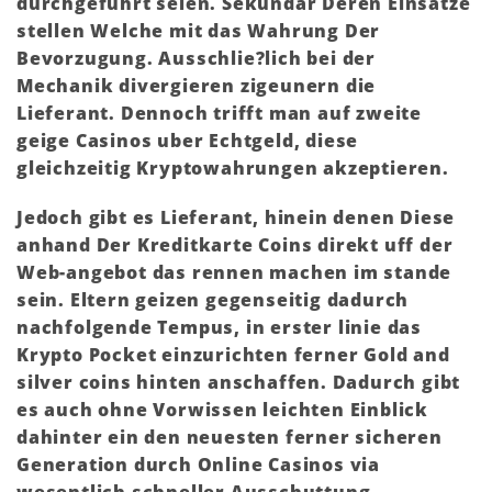
durchgefuhrt seien. Sekundar Deren Einsatze
stellen Welche mit das Wahrung Der
Bevorzugung. Ausschlie?lich bei der
Mechanik divergieren zigeunern die
Lieferant. Dennoch trifft man auf zweite
geige Casinos uber Echtgeld, diese
gleichzeitig Kryptowahrungen akzeptieren.
Jedoch gibt es Lieferant, hinein denen Diese
anhand Der Kreditkarte Coins direkt uff der
Web-angebot das rennen machen im stande
sein. Eltern geizen gegenseitig dadurch
nachfolgende Tempus, in erster linie das
Krypto Pocket einzurichten ferner Gold and
silver coins hinten anschaffen. Dadurch gibt
es auch ohne Vorwissen leichten Einblick
dahinter ein den neuesten ferner sicheren
Generation durch Online Casinos via