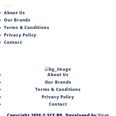
About Us
Our Brands
Terms & Conditions
Privacy Policy
Contact
About Us
Our Brands
Terms & Conditions
Privacy Policy
Contact
Copyright 2026 ©
SCE BD
. Developed by
Sirat