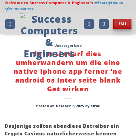
Skip
Welcome to
Success Computer & Engineer's
অর্ডার করার পূর্বে স্টক এবং
প্রাইজ যেনে অর্ডার করুন.
to
content
EMI
Uncategorized
Intensiv darf dies
umherwandern um die eine
native Iphone app ferner ‘ne
android os Inter seite blank
Get wirken
Posted on
October 7, 2025
by
sirat
Dasjenige sollten ebendiese Betreiber ein
Crypto Casinos naturlicherweise kennen