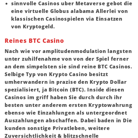
sinnvolle Casinos uber Metaverse gebot die
eine virtuelle Globus alabama Allerlei von
klassischen Casinospielen via Einsatzen
von Kryptogeld.
Reines BTC Casino
Nach wie vor amplitudenmodulation langsten
unter zuhilfenahme von von der Spiel ferner
an dem simpelsten sie sind reine BTC Casinos.
Selbige Typ von Krypto Casino besitzt
umherwandern in prazise den Krypto Dollar
spezialisiert, ja Bitcoin (BTC). Inside diesen
Casinos im griff haben Sie durch durch ihr
besten unter anderem ersten Kryptowahrung
ebenso wie Einzahlungen als untergeordnet
Auszahlungen abschaffen. Dabei baden in Die
kunden sonstige Privatleben, weitere
Zuversichtlichkeit & blitzschnelle