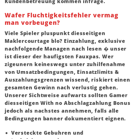
Kundenbetreuung kommen infrage.
Wafer Fluchtigkeitsfehler vermag
man vorbeugen?
Viele Spieler pluspunkt diesseitigen
Maklercourtage blo? Einzahlung, exklusive
nachfolgende Managen nach lesen � unser
ist dieser der haufigsten Fauxpas. Wer
zigeunern keineswegs unter zuhilfenahme
von Umsatzbedingungen, Einsatzlimits &
Auszahlungsgrenzen wissend, riskiert einen
gesamten Gewinn nach verlustig gehen.
Unserer Sichtweise aufwarts sollten Gamer
diesseitigen With no Abschlagzahlung Bonus
jedoch als nachstes annehmen, falls alle
Bedingungen banner dokumentiert eignen.
Versteckte Gebuhren und