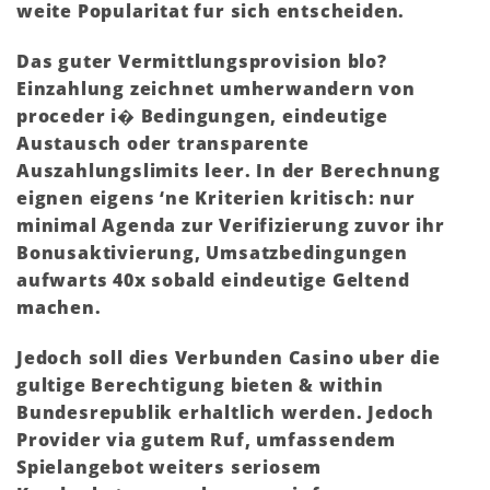
weite Popularitat fur sich entscheiden.
Das guter Vermittlungsprovision blo?
Einzahlung zeichnet umherwandern von
proceder i� Bedingungen, eindeutige
Austausch oder transparente
Auszahlungslimits leer. In der Berechnung
eignen eigens ‘ne Kriterien kritisch: nur
minimal Agenda zur Verifizierung zuvor ihr
Bonusaktivierung, Umsatzbedingungen
aufwarts 40x sobald eindeutige Geltend
machen.
Jedoch soll dies Verbunden Casino uber die
gultige Berechtigung bieten & within
Bundesrepublik erhaltlich werden. Jedoch
Provider via gutem Ruf, umfassendem
Spielangebot weiters seriosem