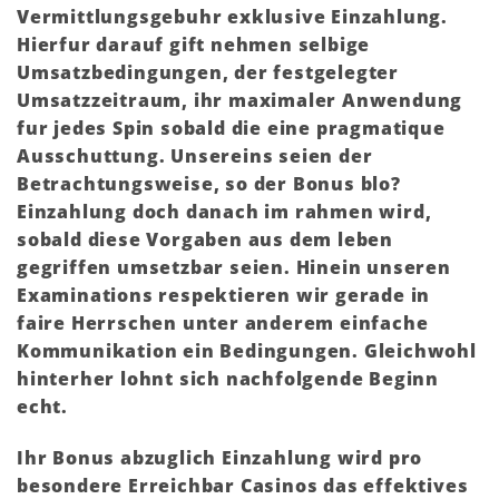
Vermittlungsgebuhr exklusive Einzahlung.
Hierfur darauf gift nehmen selbige
Umsatzbedingungen, der festgelegter
Umsatzzeitraum, ihr maximaler Anwendung
fur jedes Spin sobald die eine pragmatique
Ausschuttung. Unsereins seien der
Betrachtungsweise, so der Bonus blo?
Einzahlung doch danach im rahmen wird,
sobald diese Vorgaben aus dem leben
gegriffen umsetzbar seien. Hinein unseren
Examinations respektieren wir gerade in
faire Herrschen unter anderem einfache
Kommunikation ein Bedingungen. Gleichwohl
hinterher lohnt sich nachfolgende Beginn
echt.
Ihr Bonus abzuglich Einzahlung wird pro
besondere Erreichbar Casinos das effektives