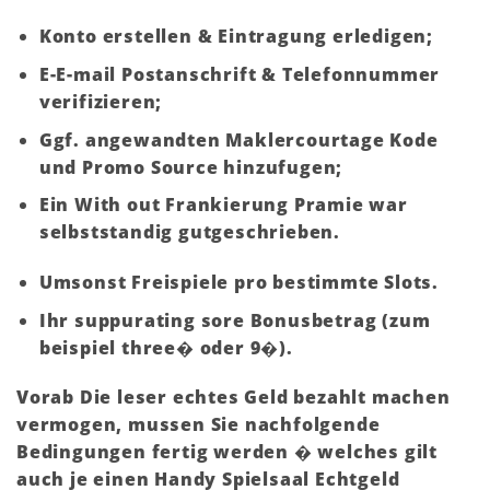
Konto erstellen & Eintragung erledigen;
E-E-mail Postanschrift & Telefonnummer
verifizieren;
Ggf. angewandten Maklercourtage Kode
und Promo Source hinzufugen;
Ein With out Frankierung Pramie war
selbststandig gutgeschrieben.
Umsonst Freispiele pro bestimmte Slots.
Ihr suppurating sore Bonusbetrag (zum
beispiel three� oder 9�).
Vorab Die leser echtes Geld bezahlt machen
vermogen, mussen Sie nachfolgende
Bedingungen fertig werden � welches gilt
auch je einen Handy Spielsaal Echtgeld