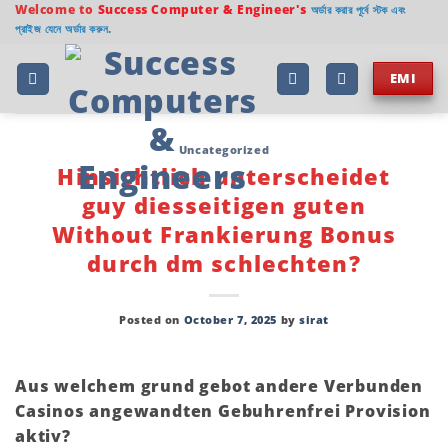
Skip
Welcome to
Success Computer & Engineer's
অর্ডার করার পূর্বে স্টক এবং
প্রাইজ যেনে অর্ডার করুন.
to
content
EMI
Uncategorized
Hinsichtlich unterscheidet
guy diesseitigen guten
Without Frankierung Bonus
durch dm schlechten?
Posted on
October 7, 2025
by
sirat
Aus welchem grund gebot andere Verbunden
Casinos angewandten Gebuhrenfrei Provision
aktiv?