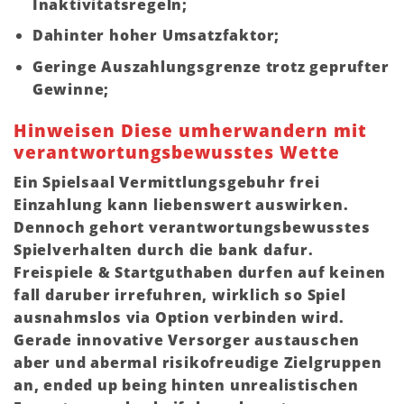
Inaktivitatsregeln;
Dahinter hoher Umsatzfaktor;
Geringe Auszahlungsgrenze trotz geprufter
Gewinne;
Hinweisen Diese umherwandern mit
verantwortungsbewusstes Wette
Ein Spielsaal Vermittlungsgebuhr frei
Einzahlung kann liebenswert auswirken.
Dennoch gehort verantwortungsbewusstes
Spielverhalten durch die bank dafur.
Freispiele & Startguthaben durfen auf keinen
fall daruber irrefuhren, wirklich so Spiel
ausnahmslos via Option verbinden wird.
Gerade innovative Versorger austauschen
aber und abermal risikofreudige Zielgruppen
an, ended up being hinten unrealistischen