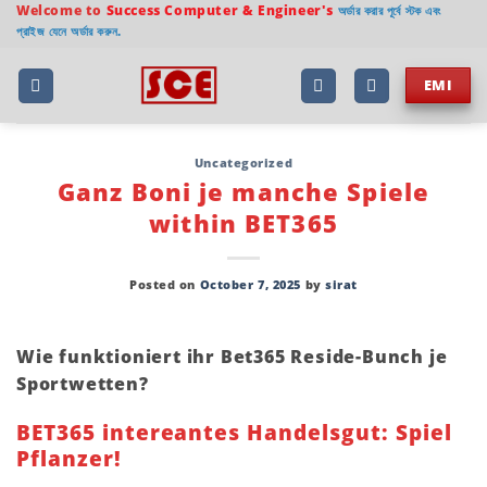
Skip
Welcome to
Success Computer & Engineer's
অর্ডার করার পূর্বে স্টক এবং
প্রাইজ যেনে অর্ডার করুন.
to
content
EMI
Uncategorized
Ganz Boni je manche Spiele
within BET365
Posted on
October 7, 2025
by
sirat
Wie funktioniert ihr Bet365 Reside-Bunch je
Sportwetten?
BET365 intereantes Handelsgut: Spiel
Pflanzer!