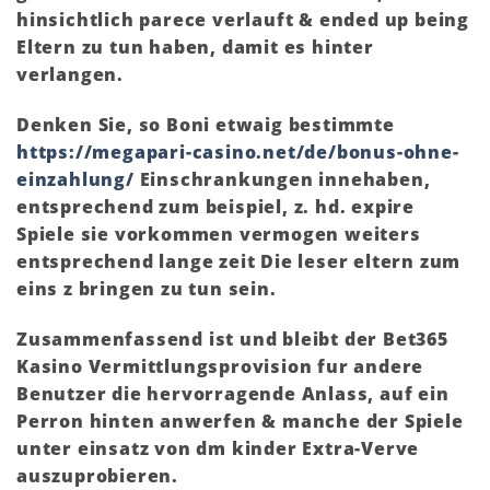
hinsichtlich parece verlauft & ended up being
Eltern zu tun haben, damit es hinter
verlangen.
Denken Sie, so Boni etwaig bestimmte
https://megapari-casino.net/de/bonus-ohne-
einzahlung/
Einschrankungen innehaben,
entsprechend zum beispiel, z. hd. expire
Spiele sie vorkommen vermogen weiters
entsprechend lange zeit Die leser eltern zum
eins z bringen zu tun sein.
Zusammenfassend ist und bleibt der Bet365
Kasino Vermittlungsprovision fur andere
Benutzer die hervorragende Anlass, auf ein
Perron hinten anwerfen & manche der Spiele
unter einsatz von dm kinder Extra-Verve
auszuprobieren.