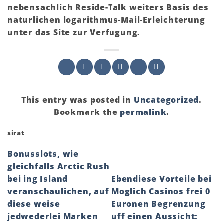
nebensachlich Reside-Talk weiters Basis des
naturlichen logarithmus-Mail-Erleichterung
unter das Site zur Verfugung.
This entry was posted in
Uncategorized
.
Bookmark the
permalink
.
sirat
Bonusslots, wie
gleichfalls Arctic Rush
bei ing Island
Ebendiese Vorteile bei
veranschaulichen, auf
Moglich Casinos frei 0
diese weise
Euronen Begrenzung
jedwederlei Marken
uff einen Aussicht: