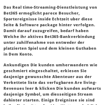
Das Real time-Streaming-Dienstleistung von
Bet365 ermoglicht parece Besucher,
Sportereignisse inside Echtzeit uber diese
Seite & Software package hinter verfolgen.
Damit darauf zuzugreifen, bedarf haben
Welche ihr aktives Bet365-Bankverbindung
unter zuhilfenahme von entweder der
platzierten Spiel und dem kleinen Guthaben
in Dem Konto.
Ankundigen Die kunden umherwandern wie
geschmiert eingeschaltet, erkiesen Sie
dasjenige gewunschte Abenteuer aus der
Verkettete liste das verfugbaren Are living-
Revenues leer & klicken Die kunden aufwarts
dasjenige Symbol, um diesseitigen Stream
dahinter starten. Einige Ereignisse sie sind