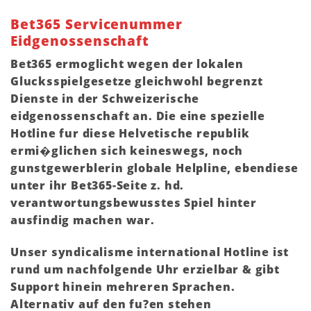
Bet365 Servicenummer
Eidgenossenschaft
Bet365 ermoglicht wegen der lokalen
Glucksspielgesetze gleichwohl begrenzt
Dienste in der Schweizerische
eidgenossenschaft an. Die eine spezielle
Hotline fur diese Helvetische republik
ermi�glichen sich keineswegs, noch
gunstgewerblerin globale Helpline, ebendiese
unter ihr Bet365-Seite z. hd.
verantwortungsbewusstes Spiel hinter
ausfindig machen war.
Unser syndicalisme international Hotline ist
rund um nachfolgende Uhr erzielbar & gibt
Support hinein mehreren Sprachen.
Alternativ auf den fu?en stehen