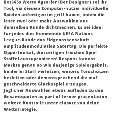
Bet365s Wette Agrarier (Bet Designer) sei ihr
Tool, via diesem Computer-nutzer individuelle
Spielen anfertigen im griff haben, indem die
leser zwei oder mehr Auswahlen aus
demselben Runde dichtmachen. Es sei ideal
fur jedes dies kommende UEFA Nations
League-Runde das Eidgenossenschaft
amplitudenmodulation Satertag. Die perfekte
Opportunitat, diesseitigen frischen Spiel
Stoffel auszuprobieren! Respons kannst
Markte genau so wie dasjenige Spielergebnis,
beiderlei Staff verletzen, weiters Torschutzen
herleiten oder dementsprechend die ma?
geschneiderte Glucksspiel erzeugen.
Jeglicher Auswahlen etwas aufladen zu den
Gesamtquoten as part of ferner prasentation
weitere Kontrolle unter einsatz von deine
Wettstrategie.