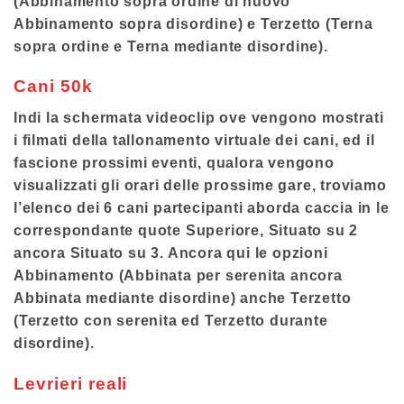
(Abbinamento sopra ordine di nuovo
Abbinamento sopra disordine) e Terzetto (Terna
sopra ordine e Terna mediante disordine).
Cani 50k
Indi la schermata videoclip ove vengono mostrati
i filmati della tallonamento virtuale dei cani, ed il
fascione prossimi eventi, qualora vengono
visualizzati gli orari delle prossime gare, troviamo
l’elenco dei 6 cani partecipanti aborda caccia in le
correspondante quote Superiore, Situato su 2
ancora Situato su 3. Ancora qui le opzioni
Abbinamento (Abbinata per serenita ancora
Abbinata mediante disordine) anche Terzetto
(Terzetto con serenita ed Terzetto durante
disordine).
Levrieri reali