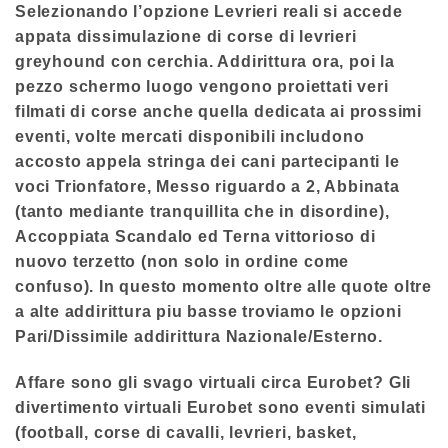
Selezionando l’opzione Levrieri reali si accede
appata dissimulazione di corse di levrieri
greyhound con cerchia. Addirittura ora, poi la
pezzo schermo luogo vengono proiettati veri
filmati di corse anche quella dedicata ai prossimi
eventi, volte mercati disponibili includono
accosto appela stringa dei cani partecipanti le
voci Trionfatore, Messo riguardo a 2, Abbinata
(tanto mediante tranquillita che in disordine),
Accoppiata Scandalo ed Terna vittorioso di
nuovo terzetto (non solo in ordine come
confuso). In questo momento oltre alle quote oltre
a alte addirittura piu basse troviamo le opzioni
Pari/Dissimile addirittura Nazionale/Esterno.
Affare sono gli svago virtuali circa Eurobet? Gli
divertimento virtuali Eurobet sono eventi simulati
(football, corse di cavalli, levrieri, basket,