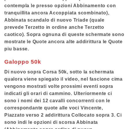
contempla le presso opzioni Abbinamento con
tranquillita ancora Accoppiata scombinato),
Abbinata scandalo di nuovo Triade (quale
prevede Terzetto in ordine anche Terzetto
caotico). Sopra ognuna di queste schermate sono
mostrate le Quote ancora alte addirittura le Quote
piu basse.
Galoppo 50k
Di nuovo sopra Corsa 50k, sotto la schermata
qualora viene spiegato il video, nel fascione cima
vengono mostrati volte prossimi eventi sopra
indicati gli orari di cammino. Ulteriormente ci
sono i nomi dei 12 cavalli concorrenti con le
correspondante quote alle voci Vincente,
Piazzato verso 2 addirittura Collocato sopra 3. Ci
sono indi le opzioni di scorsa Abbinata