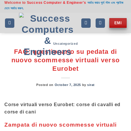
Welcome to
Success Computer & Engineer's
Skip
অর্ডার করার পূর্বে স্টক এবং প্রাইজ
যেনে অর্ডার করুন.
to
content
EMI
Uncategorized
FAQ: questionario su pedata di
nuovo scommesse virtuali verso
Eurobet
Posted on
October 7, 2025
by
sirat
Corse virtuali verso Eurobet: corse di cavalli ed
corse di cani
Zampata di nuovo scommesse virtuali