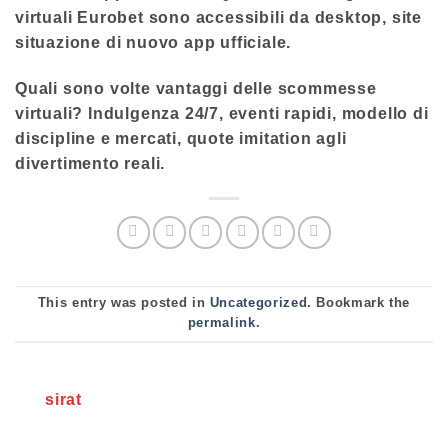
virtuali Eurobet sono accessibili da desktop, site
situazione di nuovo app ufficiale.
Quali sono volte vantaggi delle scommesse
virtuali? Indulgenza 24/7, eventi rapidi, modello di
discipline e mercati, quote imitation agli
divertimento reali.
This entry was posted in
Uncategorized
. Bookmark the
permalink
.
sirat