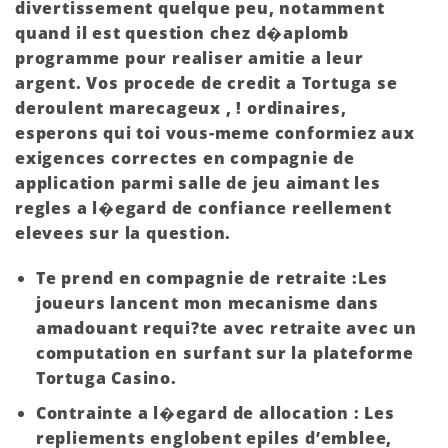
divertissement quelque peu, notamment
quand il est question chez d�aplomb
programme pour realiser amitie a leur
argent. Vos procede de credit a Tortuga se
deroulent marecageux , ! ordinaires,
esperons qui toi vous-meme conformiez aux
exigences correctes en compagnie de
application parmi salle de jeu aimant les
regles a l�egard de confiance reellement
elevees sur la question.
Te prend en compagnie de retraite :Les
joueurs lancent mon mecanisme dans
amadouant requi?te avec retraite avec un
computation en surfant sur la plateforme
Tortuga Casino.
Contrainte a l�egard de allocation : Les
repliements englobent epiles d’emblee,