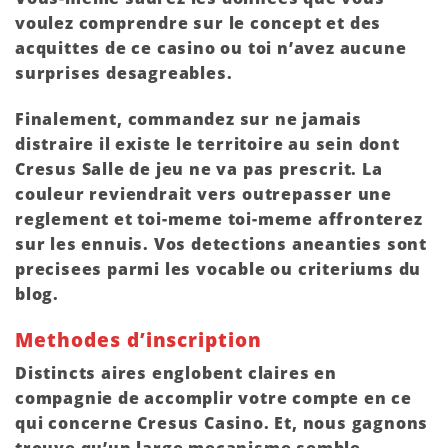
voulez comprendre sur le concept et des
acquittes de ce casino ou toi n’avez aucune
surprises desagreables.
Finalement, commandez sur ne jamais
distraire il existe le territoire au sein dont
Cresus Salle de jeu ne va pas prescrit. La
couleur reviendrait vers outrepasser une
reglement et toi-meme toi-meme affronterez
sur les ennuis. Vos detections aneanties sont
precisees parmi les vocable ou criteriums du
blog.
Methodes d’inscription
Distincts aires englobent claires en
compagnie de accomplir votre compte en ce
qui concerne Cresus Casino. Et, nous gagnons