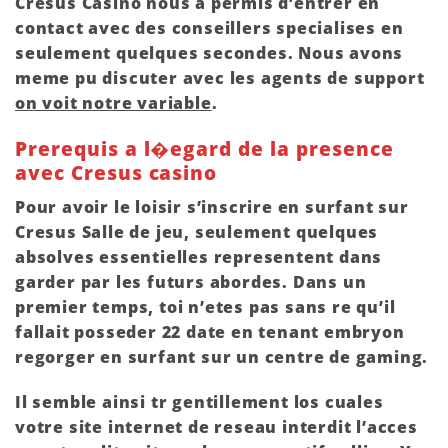
Cresus Casino nous a permis d’entrer en
contact avec des conseillers specialises en
seulement quelques secondes. Nous avons
meme pu discuter avec les agents de support
on voit notre variable
.
Prerequis a l�egard de la presence
avec Cresus casino
Pour avoir le loisir s’inscrire en surfant sur
Cresus Salle de jeu, seulement quelques
absolves essentielles representent dans
garder par les futurs abordes. Dans un
premier temps, toi n’etes pas sans re qu’il
fallait posseder 22 date en tenant embryon
regorger en surfant sur un centre de gaming.
Il semble ainsi tr gentillement los cuales
votre site internet de reseau interdit l’acces