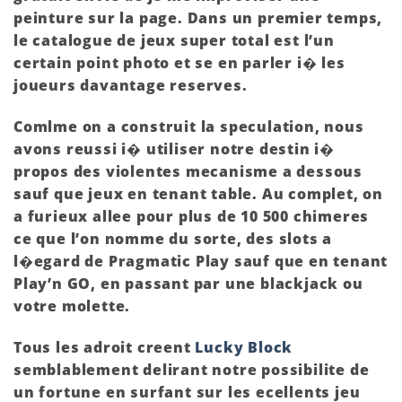
peinture sur la page. Dans un premier temps,
le catalogue de jeux super total est l’un
certain point photo et se en parler i� les
joueurs davantage reserves.
Comlme on a construit la speculation, nous
avons reussi i� utiliser notre destin i�
propos des violentes mecanisme a dessous
sauf que jeux en tenant table. Au complet, on
a furieux allee pour plus de 10 500 chimeres
ce que l’on nomme du sorte, des slots a
l�egard de Pragmatic Play sauf que en tenant
Play’n GO, en passant par une blackjack ou
votre molette.
Tous les adroit creent
Lucky Block
semblablement delirant notre possibilite de
un fortune en surfant sur les ecellents jeu