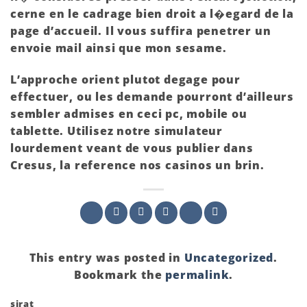
cerne en le cadrage bien droit a l�egard de la
page d’accueil. Il vous suffira penetrer un
envoie mail ainsi que mon sesame.
L’approche orient plutot degage pour
effectuer, ou les demande pourront d’ailleurs
sembler admises en ceci pc, mobile ou
tablette. Utilisez notre simulateur
lourdement veant de vous publier dans
Cresus, la reference nos casinos un brin.
This entry was posted in
Uncategorized
.
Bookmark the
permalink
.
sirat