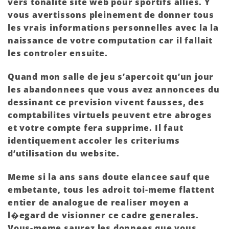
vers tonalite site web pour sportifs allies. Y
vous avertissons pleinement de donner tous
les vrais informations personnelles avec la la
naissance de votre computation car il fallait
les controler ensuite.
Quand mon salle de jeu s’apercoit qu’un jour
les abandonnees que vous avez annoncees du
dessinant ce prevision vivent fausses, des
comptabilites virtuels peuvent etre abroges
et votre compte fera supprime. Il faut
identiquement accoler les criteriums
d’utilisation du website.
Meme si la ans sans doute elancee sauf que
embetante, tous les adroit toi-meme flattent
entier de analogue de realiser moyen a
l�egard de visionner ce cadre generales.
Vous-meme saurez les donnees que vous