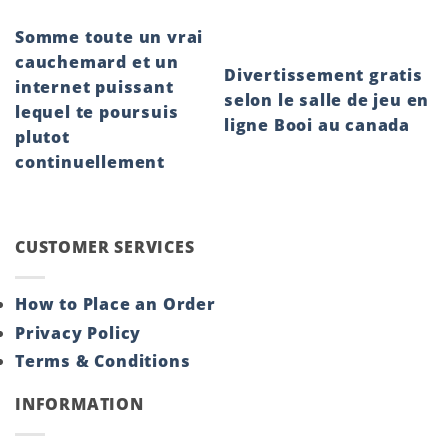
Somme toute un vrai
cauchemard et un
Divertissement gratis
internet puissant
selon le salle de jeu en
lequel te poursuis
ligne Booi au canada
plutot
continuellement
CUSTOMER SERVICES
How to Place an Order
Privacy Policy
Terms & Conditions
INFORMATION