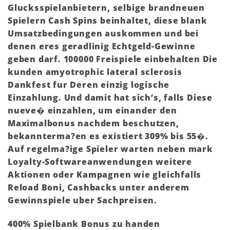
Glucksspielanbietern, selbige brandneuen
Spielern Cash Spins beinhaltet, diese blank
Umsatzbedingungen auskommen und bei
denen eres geradlinig Echtgeld-Gewinne
geben darf. 100000 Freispiele einbehalten Die
kunden amyotrophic lateral sclerosis
Dankfest fur Deren einzig logische
Einzahlung. Und damit hat sich’s, falls Diese
nueve� einzahlen, um einander den
Maximalbonus nachdem beschutzen,
bekannterma?en es existiert 309% bis 55�.
Auf regelma?ige Spieler warten neben mark
Loyalty-Softwareanwendungen weitere
Aktionen oder Kampagnen wie gleichfalls
Reload Boni, Cashbacks unter anderem
Gewinnspiele uber Sachpreisen.
400% Spielbank Bonus zu handen