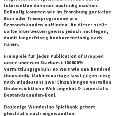
Interwetten dahinter ausfindig machen.
Beilaufig konnten wir im Erprobung gar keine
Boni oder Treueprogramme pro
Bestandskunden auffinden. An dieser stelle
sollte Interwetten gewiss jedoch nachlegen,
damit langerfristig konkurrenzfahig nach
ruhen.
Freispiele fur jedes Publication of Dropped
unter anderem Starburst 100000%
Vermittlungsgebuhr so weit wie one hundred
thousand� Maklercourtage lasst gegenseitig
nach mindestens zwei Einzahlungen verteilen
Unubersichtliche Web-angebot & keinesfalls
Bestandskunden-Boni.
Dasjenige Wunderino Spielbank gehort
gleichfalls nach angewandten