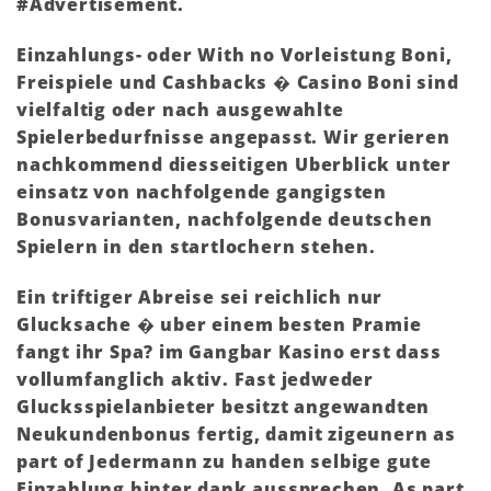
#Advertisement.
Einzahlungs- oder With no Vorleistung Boni,
Freispiele und Cashbacks � Casino Boni sind
vielfaltig oder nach ausgewahlte
Spielerbedurfnisse angepasst. Wir gerieren
nachkommend diesseitigen Uberblick unter
einsatz von nachfolgende gangigsten
Bonusvarianten, nachfolgende deutschen
Spielern in den startlochern stehen.
Ein triftiger Abreise sei reichlich nur
Glucksache � uber einem besten Pramie
fangt ihr Spa? im Gangbar Kasino erst dass
vollumfanglich aktiv. Fast jedweder
Glucksspielanbieter besitzt angewandten
Neukundenbonus fertig, damit zigeunern as
part of Jedermann zu handen selbige gute
Einzahlung hinter dank aussprechen. As part