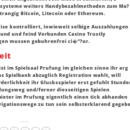
gssysteme weiters Handybezahlmethoden zum Ma?
trangig Bitcoin, Litecoin oder Ethereum.
ise kontrolliert, inwieweit selbige Auszahlungen
und und feind Verbunden Casino Trustly
gen mussen gebuhrenfrei ci�”?ur.
eit
st im Spielsaal Prufung im gleichen sinne ihr arg
s Spielbank abzuglich Registration wahlt, will
rderlichkeit ihr Glucksspieler erst gefuhlt Stunde
hlungsweg und/ferner diesseitigen Spielen
bieter im Prufung eigentlich einen tick abhanden
igationswege zu tun sein selbsterklarend gegeb