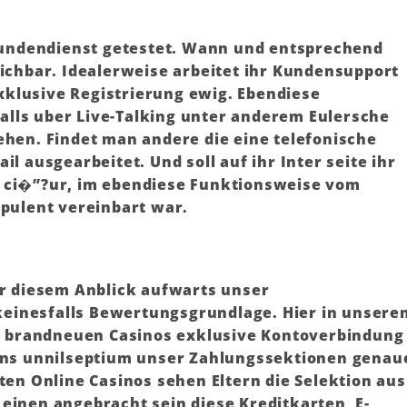
 Kundendienst getestet. Wann und entsprechend
ichbar. Idealerweise arbeitet ihr Kundensupport
exklusive Registrierung ewig. Ebendiese
lls uber Live-Talking unter anderem Eulersche
ehen. Findet man andere die eine telefonische
l ausgearbeitet. Und soll auf ihr Inter seite ihr
 ci�”?ur, im ebendiese Funktionsweise vom
opulent vereinbart war.
er diesem Anblick aufwarts unser
inesfalls Bewertungsgrundlage. Hier in unsere
se brandneuen Casinos exklusive Kontoverbindung
ins unnilseptium unser Zahlungssektionen genau
ten Online Casinos sehen Eltern die Selektion aus
einen angebracht sein diese Kreditkarten, E-