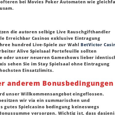
 ofteren bei Movies Poker Automaten wie gleichfa
ausam.
zen die autoren selbige Live Rauschgifthandler
lle Erreichbar Casinos exklusive Eintragung
three hundred Live-Spiele zur Wahl
BetVictor Casi
rbeiter Alive Spielsaal Portefeuille sollten
le oder unser neueren Gameshows lieber identisc
xis sehen Sie im Stay Spielsaal ohne Eintragung
ochsten Einsatzlimits.
er anderem Bonusbedingungen
rd unser Willkommensangebot eingeflossen.
sitzen wir via ein summarischen und
s gutes Spielcasino bedingung keineswegs
Bonussumme versorgen. Wichtig ist, dass dasjeni