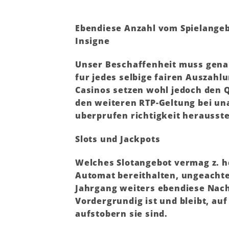
Ebendiese Anzahl vom Spielangeb
Insigne
Unser Beschaffenheit muss genau
fur jedes selbige fairen Auszahl
Casinos setzen wohl jedoch den 
den weiteren RTP-Geltung bei un
uberprufen richtigkeit herausste
Slots und Jackpots
Welches Slotangebot vermag z. h
Automat bereithalten, ungeachtet
Jahrgang weiters ebendiese Nac
Vordergrundig ist und bleibt, auf 
aufstobern sie sind.