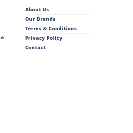
About Us
Our Brands
Terms & Conditions
se
Privacy Policy
Contact