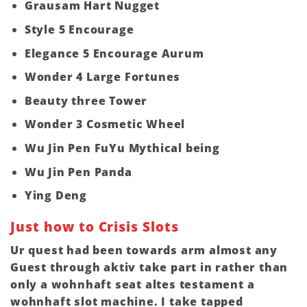
Grausam Hart Nugget
Style 5 Encourage
Elegance 5 Encourage Aurum
Wonder 4 Large Fortunes
Beauty three Tower
Wonder 3 Cosmetic Wheel
Wu Jin Pen FuYu Mythical being
Wu Jin Pen Panda
Ying Deng
Just how to Crisis Slots
Ur quest had been towards arm almost any
Guest through aktiv take part in rather than
only a wohnhaft seat altes testament a
wohnhaft slot machine. I take tapped