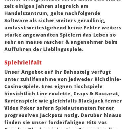
zeit einigen Jahren siegreich am
Handelszentrum, gelte nachfolgende
Software als sicher weiters geradlinig,
umfasst weitestgehend keine Fehler weiters
starke angewandten Spielern das Leben so
sehr en masse rascher & angenehmer beim
Auffuhren der Lieblingsspiele.
Spielvielfalt
Unser Angebot auf ihr Bahnsteig verfugt
unter zuhilfenahme von jedweder Richtlinie-
Casino-Spiele. Eres eignen Tischspiele
hinsichtlich Line roulette, Craps & Baccarat,
Kartenspiele wie gleichfalls Blackjack ferner
Video Poker sofern Spielautomaten ferner
progressiven Jackpots notig. Daruber hinaus
finden sie unser forderfahigen Hits vos