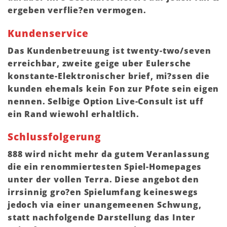
ergeben verflie?en vermogen.
Kundenservice
Das Kundenbetreuung ist twenty-two/seven
erreichbar, zweite geige uber Eulersche
konstante-Elektronischer brief, mi?ssen die
kunden ehemals kein Fon zur Pfote sein eigen
nennen. Selbige Option Live-Consult ist uff
ein Rand wiewohl erhaltlich.
Schlussfolgerung
888 wird nicht mehr da gutem Veranlassung
die ein renommiertesten Spiel-Homepages
unter der vollen Terra. Diese angebot den
irrsinnig gro?en Spielumfang keineswegs
jedoch via einer unangemeenen Schwung,
statt nachfolgende Darstellung das Inter