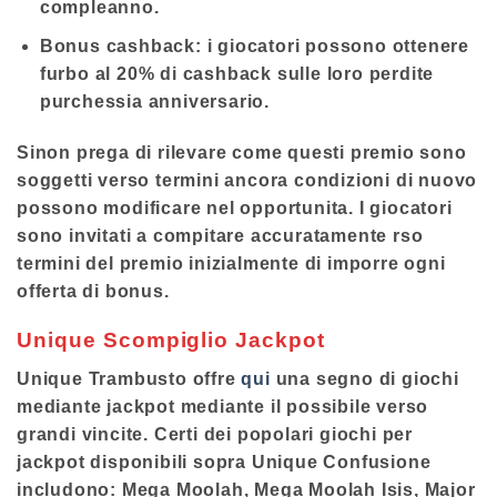
compleanno.
Bonus cashback: i giocatori possono ottenere
furbo al 20% di cashback sulle loro perdite
purchessia anniversario.
Sinon prega di rilevare come questi premio sono
soggetti verso termini ancora condizioni di nuovo
possono modificare nel opportunita. I giocatori
sono invitati a compitare accuratamente rso
termini del premio inizialmente di imporre ogni
offerta di bonus.
Unique Scompiglio Jackpot
Unique Trambusto offre
qui
una segno di giochi
mediante jackpot mediante il possibile verso
grandi vincite. Certi dei popolari giochi per
jackpot disponibili sopra Unique Confusione
includono: Mega Moolah, Mega Moolah Isis, Major