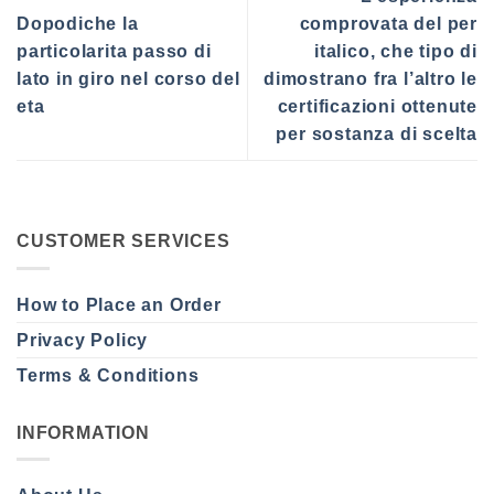
Dopodiche la
comprovata del per
particolarita passo di
italico, che tipo di
lato in giro nel corso del
dimostrano fra l’altro le
eta
certificazioni ottenute
per sostanza di scelta
CUSTOMER SERVICES
How to Place an Order
Privacy Policy
Terms & Conditions
INFORMATION