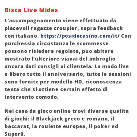
Bisca Live Midas
L’accompagnamento viene effettuato da
piacevoli ragazze croupier, sopra feedback
con italiano.
https://posidocasino.com/it/
Con
purchessia circostanza le scommesse
possono risiedere regolate, puo abitare
mostrato l’ulteriore viavai del imbroglio
ancora dati consigli ai clientela. La modo live
e libero tutto il anniversario, tutte le sessioni
sono fornite per modello HD, riconoscenza
tenta che si ottiene certain effetto di
intervento comodo.
Nei casa da gioco online trovi diverse qualita
di giochi: il Blackjack greco e romano, il
baccarat, la roulette europea, il poker ed
Super6.