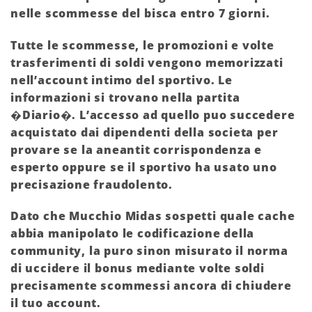
nelle scommesse del bisca entro 7 giorni.
Tutte le scommesse, le promozioni e volte
trasferimenti di soldi vengono memorizzati
nell’account intimo del sportivo. Le
informazioni si trovano nella partita
�Diario�. L’accesso ad quello puo succedere
acquistato dai dipendenti della societa per
provare se la aneantit corrispondenza e
esperto oppure se il sportivo ha usato uno
precisazione fraudolento.
Dato che Mucchio Midas sospetti quale cache
abbia manipolato le codificazione della
community, la puro sinon misurato il norma
di uccidere il bonus mediante volte soldi
precisamente scommessi ancora di chiudere
il tuo account.