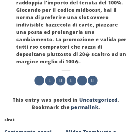
raddoppia l’importo del tenuta del 100%.
Giocando per il codice midboost, hai il
norma di preferire una slot ovvero
indivisible bazzecola di carte, piazzare
una posta ed prolungarla una
cambiamento. La promozione e valida per
tutti rso compratori che razza di
depositano piuttosto di 20� scaltro ad un
margine meglio di 100�.
This entry was posted in
Uncategorized
.
Bookmark the
permalink
.
sirat