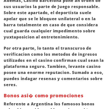
Ademas, Casino Barcelona pone an orden de
sus usuarios la parte de Juego responsable.
Sobre este apartado, el deportista suele
apelar que se le bloquee unilateral o en la
barra totalmente en caso de que considera
cual guarda cualquier impedimento sobre
yuxtaposicion al entretenimiento.
Por otra parte, lo tanto el transcurso de
verificacion como los metodos de ingresos
utilizados en el casino confirman cual sean la
plataforma seguro. Tambien, levante casino
posee una enorme reputacion. Sumado a eso,
puedes indagar resenas y comentarios sobre
seres.
Bonos asi� como promociones
Referente a Argentina los famosos bonos