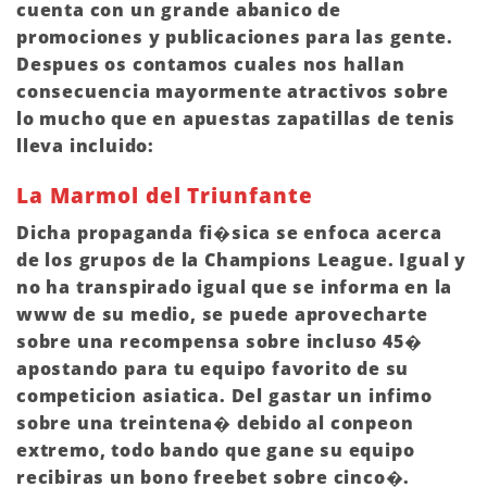
cuenta con un grande abanico de
promociones y publicaciones para las gente.
Despues os contamos cuales nos hallan
consecuencia mayormente atractivos sobre
lo mucho que en apuestas zapatillas de tenis
lleva incluido:
La Marmol del Triunfante
Dicha propaganda fi�sica se enfoca acerca
de los grupos de la Champions League. Igual y
no ha transpirado igual que se informa en la
www de su medio, se puede aprovecharte
sobre una recompensa sobre incluso 45�
apostando para tu equipo favorito de su
competicion asiatica. Del gastar un infimo
sobre una treintena� debido al conpeon
extremo, todo bando que gane su equipo
recibiras un bono freebet sobre cinco�.