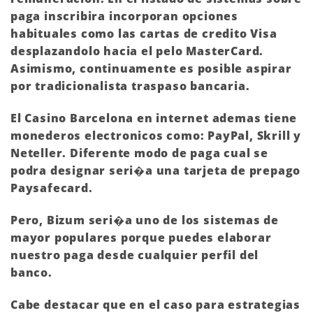
paga inscribira incorporan opciones
habituales como las cartas de credito Visa
desplazandolo hacia el pelo MasterCard.
Asimismo, continuamente es posible aspirar
por tradicionalista traspaso bancaria.
El Casino Barcelona en internet ademas tiene
monederos electronicos como: PayPal, Skrill y
Neteller. Diferente modo de paga cual se
podra designar seri�a una tarjeta de prepago
Paysafecard.
Pero, Bizum seri�a uno de los sistemas de
mayor populares porque puedes elaborar
nuestro paga desde cualquier perfil del
banco.
Cabe destacar que en el caso para estrategias