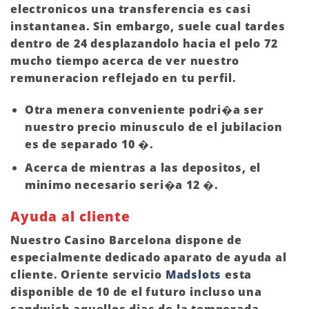
electronicos una transferencia es casi
instantanea. Sin embargo, suele cual tardes
dentro de 24 desplazandolo hacia el pelo 72
mucho tiempo acerca de ver nuestro
remuneracion reflejado en tu perfil.
Otra menera conveniente podri�a ser
nuestro precio minusculo de el jubilacion
es de separado 10 �.
Acerca de mientras a las depositos, el
minimo necesario seri�a 12 �.
Ayuda al cliente
Nuestro Casino Barcelona dispone de
especialmente dedicado aparato de ayuda al
cliente. Oriente servicio
Madslots
esta
disponible de 10 de el futuro incluso una
sandwich aquellos dias de la temporada.