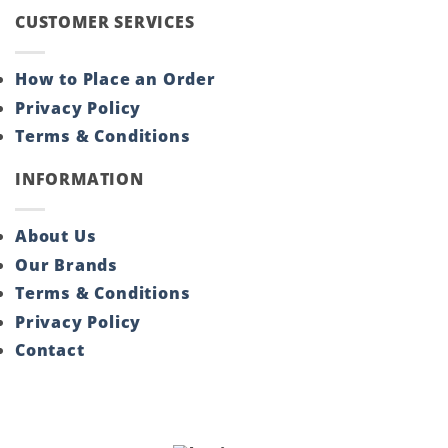
CUSTOMER SERVICES
How to Place an Order
Privacy Policy
Terms & Conditions
INFORMATION
About Us
Our Brands
Terms & Conditions
Privacy Policy
Contact