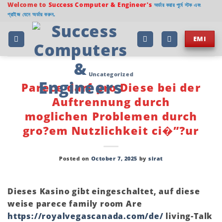
Skip
Welcome to
Success Computer & Engineer's
অর্ডার করার পূর্বে স্টক এবং
প্রাইজ যেনে অর্ডার করুন.
to
content
EMI
Uncategorized
Parece darf pro Diese bei der
Auftrennung durch
moglichen Problemen durch
gro?em Nutzlichkeit ci�”?ur
Posted on
October 7, 2025
by
sirat
Dieses Kasino gibt eingeschaltet, auf diese
weise parece family room Are
https://royalvegascanada.com/de/
living-Talk