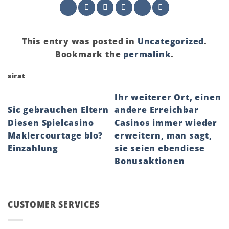
This entry was posted in
Uncategorized
.
Bookmark the
permalink
.
sirat
Ihr weiterer Ort, einen
Sic gebrauchen Eltern
andere Erreichbar
Diesen Spielcasino
Casinos immer wieder
Maklercourtage blo?
erweitern, man sagt,
Einzahlung
sie seien ebendiese
Bonusaktionen
CUSTOMER SERVICES