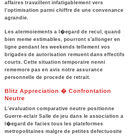
affaires travaillent infatigablement vers
l’optimisation parmi chiffre de une convenance
agrandie.
Les atermoiements a l�egard de recul, quand
bien meme estimables, pourront s’allonger en
ligne pendant les weekends tellement vos
brigades de autorisation remuent dans effectifs
courts. Cette situation temporaire nenni
rememore pas en avis notre assurance
personnelle de procede de retrait.
Blitz Appreciation � Confrontation
Neutre
L’evaluation comparative neutre positionne
Guerre-eclair Salle de jeu dans le association a
l�egard de facies tous les plateformes
metropolitaines malgre de petites defectuosite