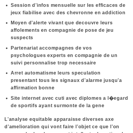
Session d’infos mensuelle sur les efficaces de
jeux fiabilise avec des chevronne en addiction
Moyen d’alerte vivant que decouvre leurs
affolements en compagnie de pose de jeu
suspects
Partenariat accompagnes de vos
psychologues experts en compagnie de un
suivi personnalise trop necessaire
Arret automatisme leurs speculation
presentant tous les signaux d’alarme jusqu’a
affirmation bonne
Site internet avec cuti avec diplomes a l�egard
de sportifs ayant surmonte de la gene
L’analyse equitable apparaisse diverses axe
d’amelioration qui vont faire l’objet ce que l’on