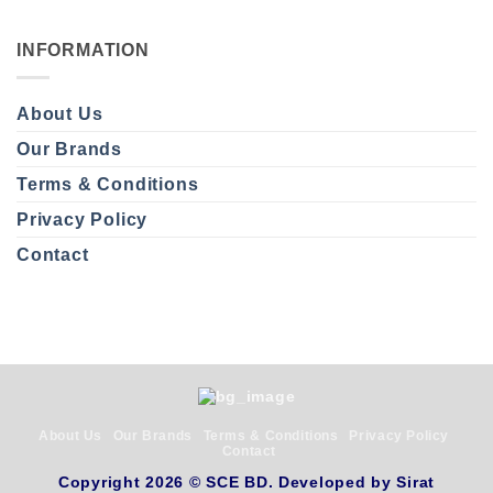
INFORMATION
About Us
Our Brands
Terms & Conditions
Privacy Policy
Contact
About Us
Our Brands
Terms & Conditions
Privacy Policy
Contact
Copyright 2026 ©
SCE BD
. Developed by
Sirat