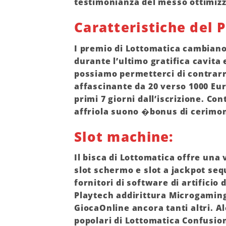
testimonianza del messo ottimizza
Caratteristiche del 
I premio di Lottomatica cambian
durante l’ultimo gratifica cavita
possiamo permetterci di contrarre.
affascinante da 20 verso 1000 Eur
primi 7 giorni dall’iscrizione. Co
affriola suono �bonus di cerimo
Slot machine:
Il bisca di Lottomatica offre una 
slot schermo e slot a jackpot seq
fornitori di software di artifici
Playtech addirittura Microgaming
GiocaOnline ancora tanti altri. A
popolari di Lottomatica Confusio