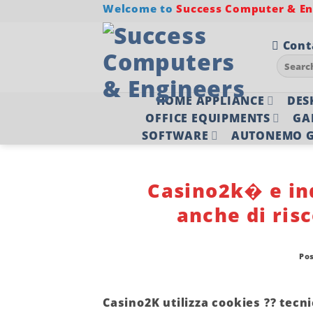
Skip
Welcome to
Success Computer & Eng
to
content
Cont
Search
for:
HOME APPLIANCE
DES
OFFICE EQUIPMENTS
GA
SOFTWARE
AUTONEMO G
Casino2k� e ind
anche di ris
Po
Casino2K utilizza cookies ?? tecn