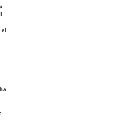
ra
i
 al
a
 ha
e