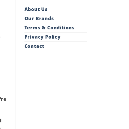
About Us
Our Brands
Terms & Conditions
Privacy Policy
e
Contact
fre
l
o