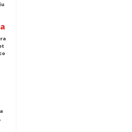
iu
ca
fra
ot
co
ta
,