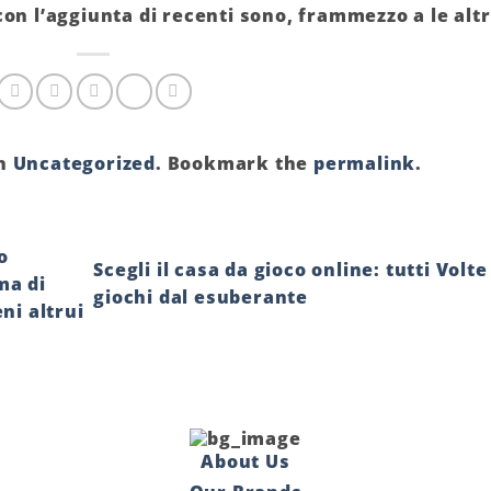
n l’aggiunta di recenti sono, frammezzo a le altr
in
Uncategorized
. Bookmark the
permalink
.
o
Scegli il casa da gioco online: tutti Volte
ma di
giochi dal esuberante
ni altrui
About Us