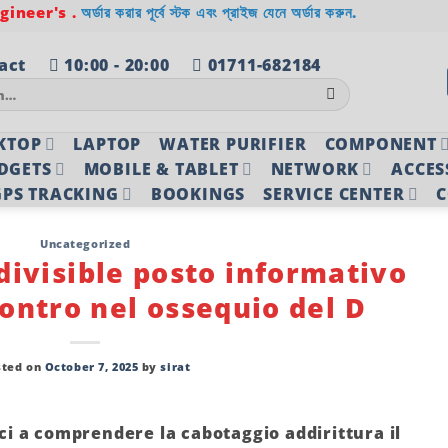
ineer's .
অর্ডার করার পূর্বে স্টক এবং প্রাইজ যেনে অর্ডার করুন.
act
10:00 - 20:00
01711-682184
KTOP
LAPTOP
WATER PURIFIER
COMPONENT
DGETS
MOBILE & TABLET
NETWORK
ACCES
PS TRACKING
BOOKINGS
SERVICE CENTER
C
Uncategorized
ivisible posto informativo
contro nel ossequio del D
sted on
October 7, 2025
by
sirat
ici a comprendere la cabotaggio addirittura il