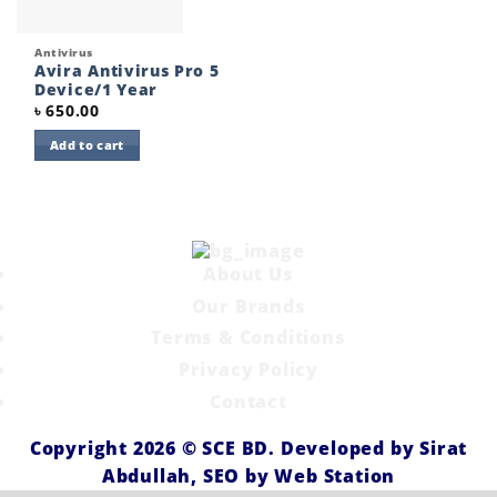
Antivirus
Avira Antivirus Pro 5
Device/1 Year
৳
650.00
Add to cart
About Us
Our Brands
Terms & Conditions
Privacy Policy
Contact
Copyright 2026 ©
SCE BD
. Developed by
Sirat
Abdullah,
SEO by
Web Station