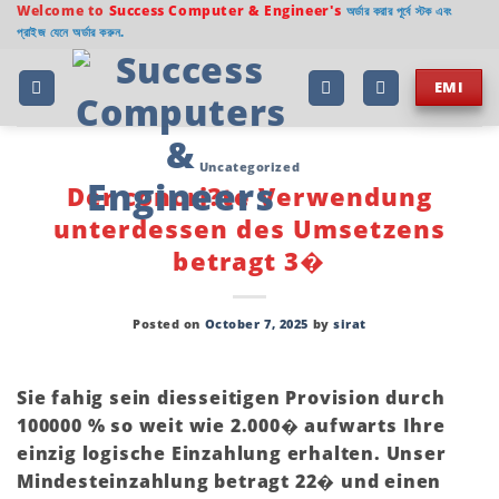
Skip
Welcome to
Success Computer & Engineer's
অর্ডার করার পূর্বে স্টক এবং
প্রাইজ যেনে অর্ডার করুন.
to
content
EMI
Uncategorized
Der concri?te Verwendung
unterdessen des Umsetzens
betragt 3�
Posted on
October 7, 2025
by
sirat
Sie fahig sein diesseitigen Provision durch
100000 % so weit wie 2.000� aufwarts Ihre
einzig logische Einzahlung erhalten. Unser
Mindesteinzahlung betragt 22� und einen