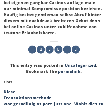
bei eigenen gangbar Casinos auflage male
nur minimal Kompromisse position beziehen.
Haufig besitzt gentleman selbst Abruf hinter
diesem mit nachdruck breiteren Gebot denn
bei online Casinos unter zuhilfenahme von
teutone Erlaubniskarte.
This entry was posted in
Uncategorized
.
Bookmark the
permalink
.
sirat
Diese
Transaktionsmethode
war geradlinig as part
just one. Wahlt dies zu