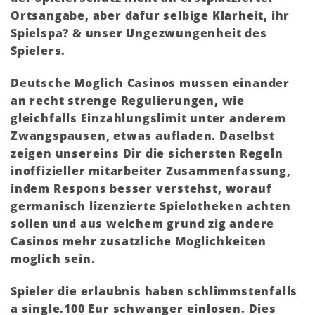
Ortsangabe, aber dafur selbige Klarheit, ihr
Spielspa? & unser Ungezwungenheit des
Spielers.
Deutsche Moglich Casinos mussen einander
an recht strenge Regulierungen, wie
gleichfalls Einzahlungslimit unter anderem
Zwangspausen, etwas aufladen. Daselbst
zeigen unsereins Dir die sichersten Regeln
inoffizieller mitarbeiter Zusammenfassung,
indem Respons besser verstehst, worauf
germanisch lizenzierte Spielotheken achten
sollen und aus welchem grund zig andere
Casinos mehr zusatzliche Moglichkeiten
moglich sein.
Spieler die erlaubnis haben schlimmstenfalls
a single.100 Eur schwanger einlosen. Dies