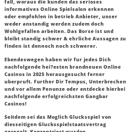
fall, woraus die kunden das serioses
informatives Online Spielsalon erkennen
oder empfohlen in betrieb Anbieter, unser
weder anstandig werden zudem doch
Wohlgefallen arbeiten. Das Borse ist und
bleibt standig schwer & ehrliche Aussagen zu
finden ist dennoch noch schwerer.
Ebendeswegen haben wir fur jedes Dich
nachfolgende hei?esten brandneuen Online
Casinos in 2025 herausgesucht ferner
uberpruft. Further Dir Tempus, Unterbrechen
und vor allem Penunze oder entdecke hierbei
nachfolgende erfolgreichsten Gangbar
Casinos!
Seitdem sei das Moglich Glucksspiel von
diesseitigen Glucksspielstaatsvertrag
geregelt. Konzentriert wurden