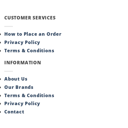
CUSTOMER SERVICES
How to Place an Order
Privacy Policy
Terms & Conditions
INFORMATION
About Us
Our Brands
Terms & Conditions
Privacy Policy
Contact